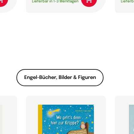
Lieferbar in 1-3 Werktagen
Lieferb
Engel-Bücher, Bilder & Figuren