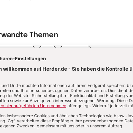
rwandte Themen
rologie, Patristik
Engel
Michaelistag
itualität