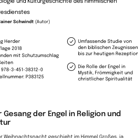
ologie und Kulturgeschichte des himmlischen
tesdienstes
Rainer Schwindt
(Autor)
ag Herder
Umfassende Studie von
den biblischen Zeugnisse
flage 2018
bis zur heutigen Rezeptio
nden mit Schutzumschlag
Seiten
Die Rolle der Engel in
: 978-3-451-38312-0
Mystik, Frömmigkeit und
ellnummer: P383125
christlicher Spiritualität
 Gesang der Engel in Religion und
tur
er Weihnachtsnacht geschieht im Himmel Großes, ja