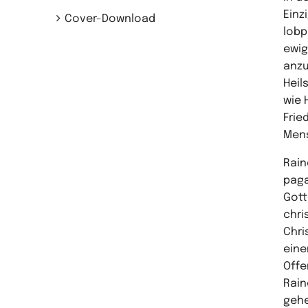
Einz
Cover-Download
lobp
ewig
anzu
Heil
wie 
Frie
Mens
Rain
paga
Gott
chri
Chri
eine
Offe
Rain
gehe