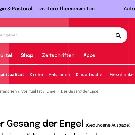
gie & Pastoral
weitere Themenwelten
Auto
ortal
Shop
Zeitschriften
Apps
piritualität
Kirche
Religionen
Kinderbücher
Geschenke
ategorien
Spiritualität
Engel
Der Gesang der Engel
r Gesang der Engel
(Gebundene Ausgabe)