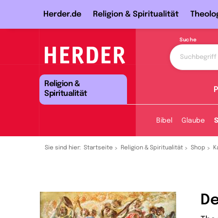
Herder.de
Religion & Spiritualität
Theolo
Suche
Religion &
P
Spiritualität
Bibel
Glaube
S
Sie sind hier:
Startseite
Religion & Spiritualität
Shop
K
De