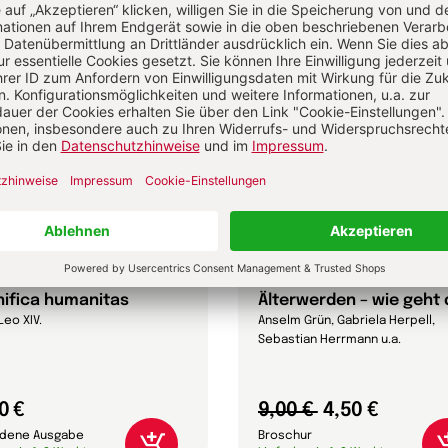
ifica humanitas
Älterwerden – wie geht
Leo XIV.
Anselm Grün, Gabriela Herpell,
Sebastian Herrmann u.a.
0 €
9,00 €
4,50 €
dene Ausgabe
Broschur