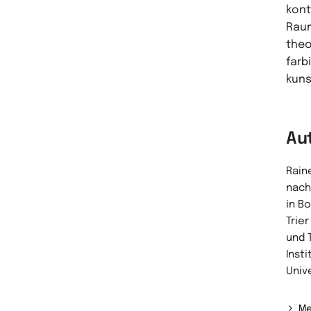
kont
Raum
theo
farb
kuns
Au
Raine
nach
in B
Trie
und 
Inst
Univ
Me