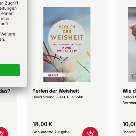
 das?
Perlen der Weisheit
Wie d
David Steindl-Rast, Ulla Bohn
Rudolf 
Bernhar
18,00 €
10,0
Gebundene Ausgabe
Brosch