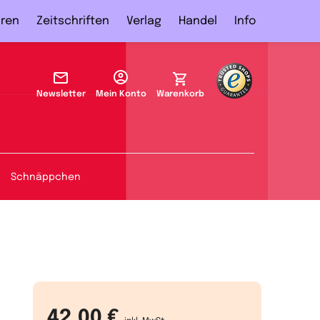
ren
Zeitschriften
Verlag
Handel
Info
Newsletter
Mein Konto
Warenkorb
Schnäppchen
42,00 €