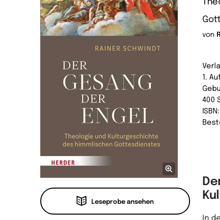
The
Got
von
Verl
1. Au
Gebu
400 
ISBN
Best
Der
Kul
Leseprobe ansehen
In d