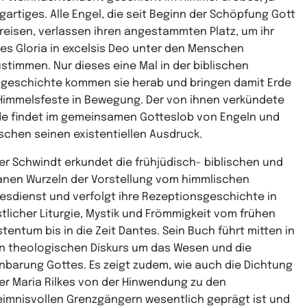
igartiges. Alle Engel, die seit Beginn der Schöpfung Gott
reisen, verlassen ihren angestammten Platz, um ihr
es Gloria in excelsis Deo unter den Menschen
stimmen. Nur dieses eine Mal in der biblischen
sgeschichte kommen sie herab und bringen damit Erde
Himmelsfeste in Bewegung. Der von ihnen verkündete
de findet im gemeinsamen Gotteslob von Engeln und
chen seinen existentiellen Ausdruck.
er Schwindt erkundet die frühjüdisch- biblischen und
nen Wurzeln der Vorstellung vom himmlischen
esdienst und verfolgt ihre Rezeptionsgeschichte in
stlicher Liturgie, Mystik und Frömmigkeit vom frühen
stentum bis in die Zeit Dantes. Sein Buch führt mitten in
n theologischen Diskurs um das Wesen und die
nbarung Gottes. Es zeigt zudem, wie auch die Dichtung
er Maria Rilkes von der Hinwendung zu den
imnisvollen Grenzgängern wesentlich geprägt ist und