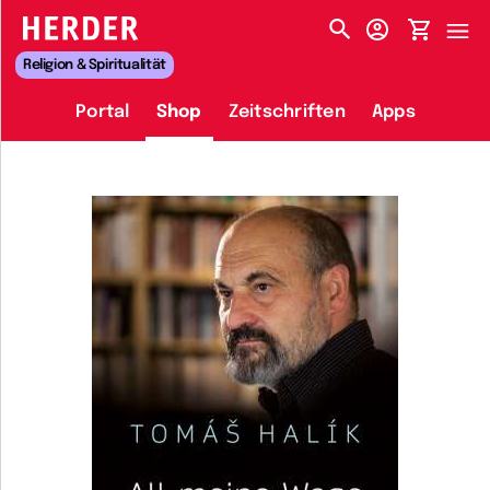
HERDER-MENÜ
Religion & Spiritualität
Portal
Shop
Zeitschriften
Apps