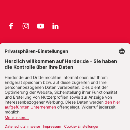
Facebook
Instagram
YouTube
LinkedIn
AGB und Widerrufsbelehrung
Widerrufsbelehrung Bücher
Widerrufsbelehrung E-Books
Widerrufsbelehrung Zeitschriften
Datenschutz
Datenschutz Social Media
Barrierefreiheit
Impressum
Vertrag widerrufen
Abo online kündigen