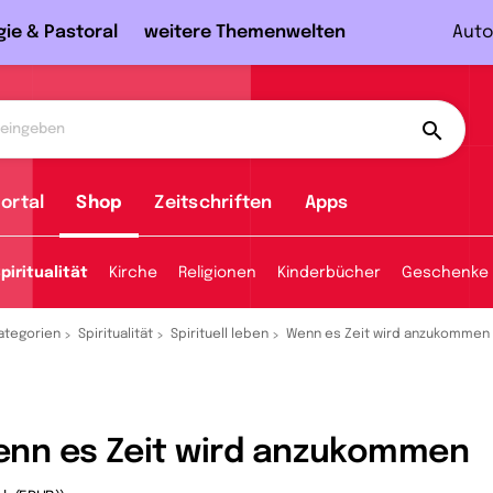
gie & Pastoral
weitere Themenwelten
Auto
ortal
Shop
Zeitschriften
Apps
piritualität
Kirche
Religionen
Kinderbücher
Geschenke
ategorien
Spiritualität
Spirituell leben
Wenn es Zeit wird anzukommen
nn es Zeit wird anzukommen