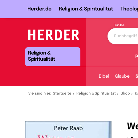
Herder.de
Religion & Spiritualität
Theolo
Suche
Religion &
P
Spiritualität
Bibel
Glaube
S
Sie sind hier:
Startseite
Religion & Spiritualität
Shop
K
We