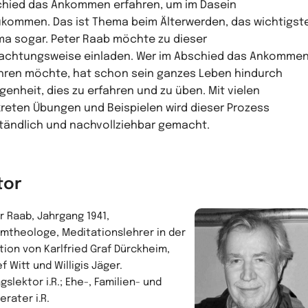
hied das Ankommen erfahren, um im Dasein
kommen. Das ist Thema beim Älterwerden, das wichtigst
a sogar. Peter Raab möchte zu dieser
achtungsweise einladen. Wer im Abschied das Ankomme
hren möchte, hat schon sein ganzes Leben hindurch
genheit, dies zu erfahren und zu üben. Mit vielen
reten Übungen und Beispielen wird dieser Prozess
tändlich und nachvollziehbar gemacht.
tor
r Raab, Jahrgang 1941,
omtheologe, Meditationslehrer in der
ition von Karlfried Graf Dürckheim,
f Witt und Willigis Jäger.
gslektor i.R.; Ehe-, Familien- und
rater i.R.