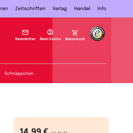
ren
Zeitschriften
Verlag
Handel
Info
Newsletter
Mein Konto
Warenkorb
Schnäppchen
14,99 €