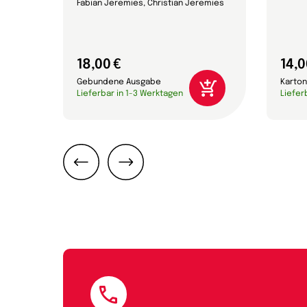
Fabian Jeremies, Christian Jeremies
18,00 €
14,0
Gebundene Ausgabe
Karton
Lieferbar in 1-3 Werktagen
Liefer
Zurück
Weiter
E-Mail