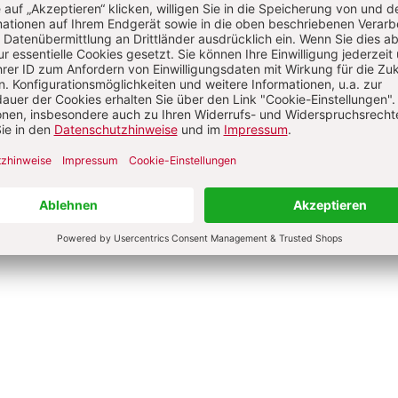
ifica humanitas
Älterwerden – wie geht
Leo XIV.
Anselm Grün, Gabriela Herpell,
Sebastian Herrmann u.a.
0 €
9,00 €
4,50 €
dene Ausgabe
Broschur
bar in 1-3 Werktagen
Lieferbar in 1-3 Werktagen