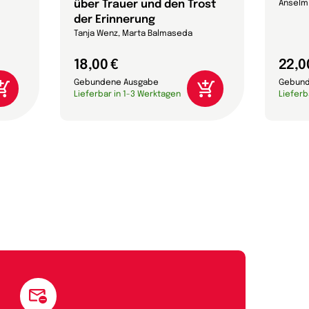
über Trauer und den Trost
Anselm
der Erinnerung
Tanja Wenz, Marta Balmaseda
18,00 €
22,0
Gebundene Ausgabe
Gebund
Lieferbar in 1-3 Werktagen
Lieferb