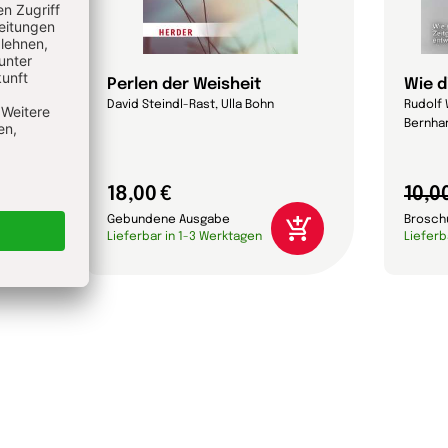
 das?
Perlen der Weisheit
Wie d
David Steindl-Rast, Ulla Bohn
Rudolf 
Bernhar
18,00 €
10,0
Gebundene Ausgabe
Brosch
Lieferbar in 1-3 Werktagen
Lieferb