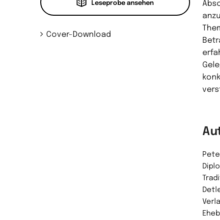
Absc
Leseprobe ansehen
anzu
Them
Cover-Download
Betr
erfa
Gele
konk
vers
Au
Pete
Dipl
Trad
Detle
Verla
Ehebe