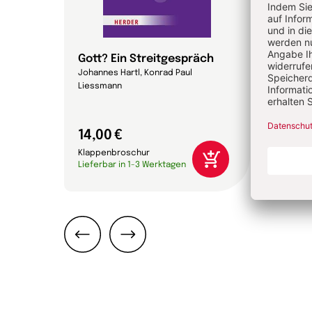
Gott? Ein Streitgespräch
Magn
eichs,
Johannes Hartl, Konrad Paul
Papst 
Liessmann
14,00 €
16,0
Klappenbroschur
Gebun
Lieferbar in 1-3 Werktagen
Liefer
Zurück
Weiter