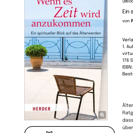
(eBoo
Ein 
von
Verl
1. Au
virtu
176 
ISBN
Best
Älte
Ratg
dass
über