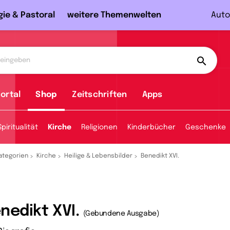
gie & Pastoral
weitere Themenwelten
Auto
ortal
Shop
Zeitschriften
Apps
Spiritualität
Kirche
Religionen
Kinderbücher
Geschenke
ategorien
Kirche
Heilige & Lebensbilder
Benedikt XVI.
nedikt XVI.
(Gebundene Ausgabe)