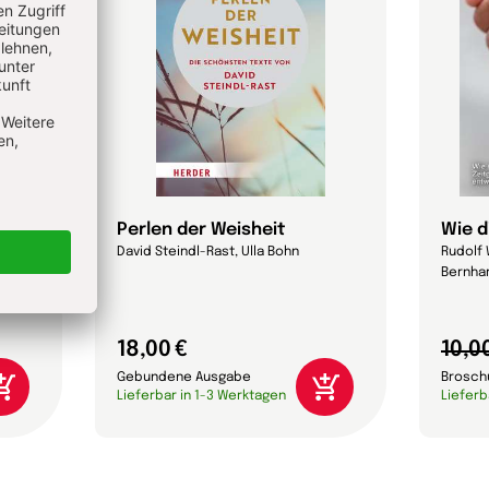
 das?
Perlen der Weisheit
Wie d
David Steindl-Rast, Ulla Bohn
Rudolf 
Bernhar
18,00 €
10,0
Gebundene Ausgabe
Brosch
Lieferbar in 1-3 Werktagen
Lieferb