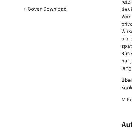
reic
Cover-Download
des 
Verm
priv
Wirk
als 
spät
Rück
nur 
lang
Über
Kock
Mit 
Au