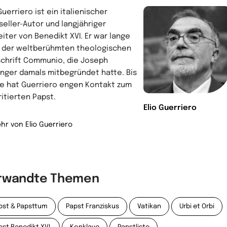
Guerriero ist ein italienischer
seller-Autor und langjähriger
eiter von Benedikt XVI. Er war lange
 der weltberühmten theologischen
schrift Communio, die Joseph
inger damals mitbegründet hatte. Bis
e hat Guerriero engen Kontakt zum
itierten Papst.
Elio Guerriero
hr von Elio Guerriero
rwandte Themen
pst & Papsttum
Papst Franziskus
Vatikan
Urbi et Orbi