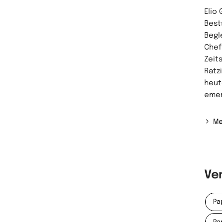
Elio 
Best
Begl
Chef
Zeit
Ratz
heut
emer
Me
Ve
Pa