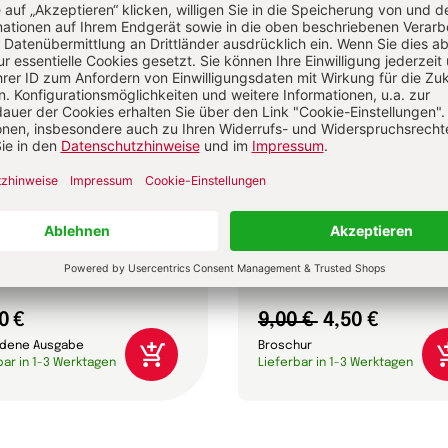
ifica humanitas
Älterwerden – wie geht
Leo XIV.
Anselm Grün, Gabriela Herpell,
Sebastian Herrmann u.a.
0 €
9,00 €
4,50 €
dene Ausgabe
Broschur
bar in 1-3 Werktagen
Lieferbar in 1-3 Werktagen