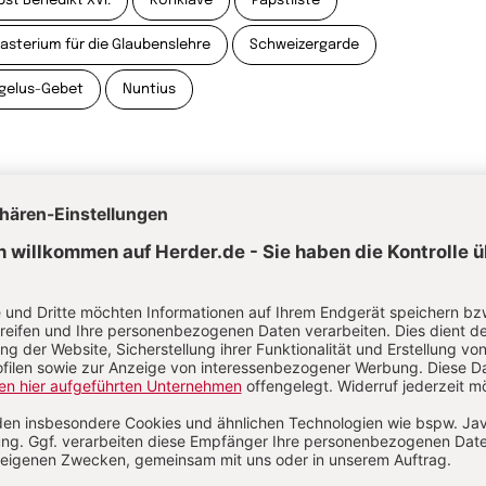
pst Benedikt XVI.
Konklave
Papstliste
kasterium für die Glaubenslehre
Schweizergarde
gelus-Gebet
Nuntius
itualität