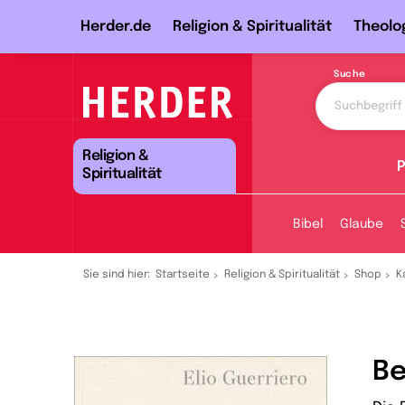
Herder.de
Religion & Spiritualität
Theolo
Suche
Religion &
P
Spiritualität
Bibel
Glaube
Sie sind hier:
Startseite
Religion & Spiritualität
Shop
K
Be