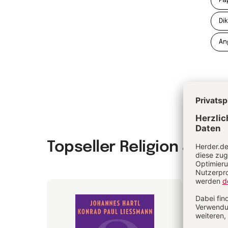
Pa
Di
An
Topseller Religion & Spir