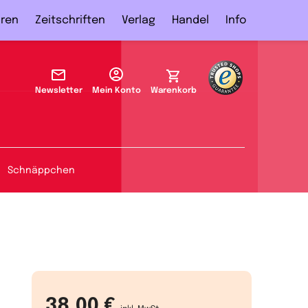
ren
Zeitschriften
Verlag
Handel
Info
Newsletter
Mein Konto
Warenkorb
Schnäppchen
38,00 €