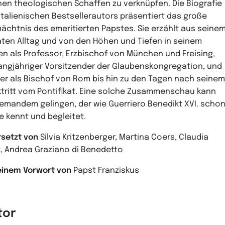
hen theologischen Schaffen zu verknüpfen. Die Biografie
italienischen Bestsellerautors präsentiert das große
ächtnis des emeritierten Papstes. Sie erzählt aus seine
aten Alltag und von den Höhen und Tiefen in seinem
en als Professor, Erzbischof von München und Freising,
langjähriger Vorsitzender der Glaubenskongregation, und
er als Bischof von Rom bis hin zu den Tagen nach seinem
tritt vom Pontifikat. Eine solche Zusammenschau kann
jemandem gelingen, der wie Guerriero Benedikt XVI. scho
e kennt und begleitet.
setzt von
Silvia Kritzenberger, Martina Coers, Claudia
, Andrea Graziano di Benedetto
einem Vorwort von
Papst Franziskus
tor