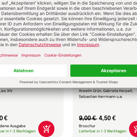
ifica humanitas
Älterwerden – wie geht
Leo XIV.
Anselm Grün, Gabriela Herpell,
Sebastian Herrmann u.a.
0 €
9,00 €
4,50 €
dene Ausgabe
Broschur
bar in 1-3 Werktagen
Lieferbar in 1-3 Werktagen