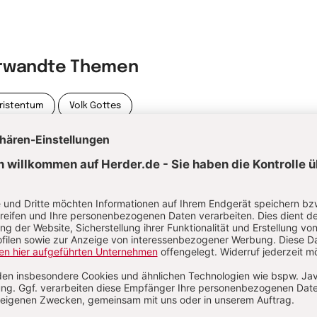
rwandte Themen
ristentum
Volk Gottes
itualität