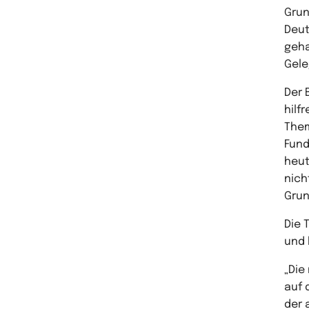
Grun
Deut
geha
Gele
Der 
hilf
Them
Fund
heut
nich
Grun
Die 
und 
„Die
auf 
der 