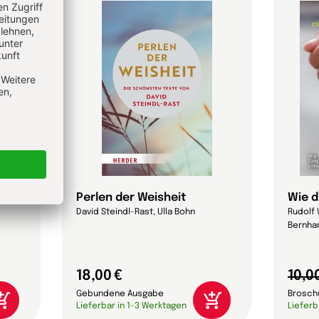
 das?
Perlen der Weisheit
Wie d
David Steindl-Rast, Ulla Bohn
Rudolf 
Bernhar
18,00 €
10,0
Gebundene Ausgabe
Brosch
Lieferbar in 1-3 Werktagen
Lieferb