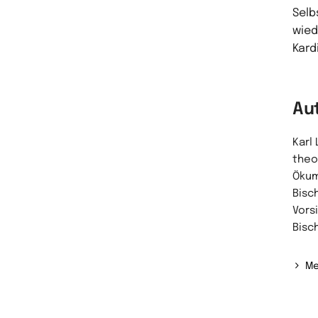
Selb
wied
Kard
Au
Karl 
theo
Ökum
Bisc
Vors
Bisc
Me