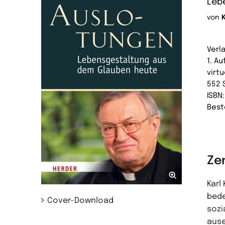
Leb
von
Verl
1. Au
virtu
552 
ISBN
Best
Ze
Karl
bede
Cover-Download
sozi
ause