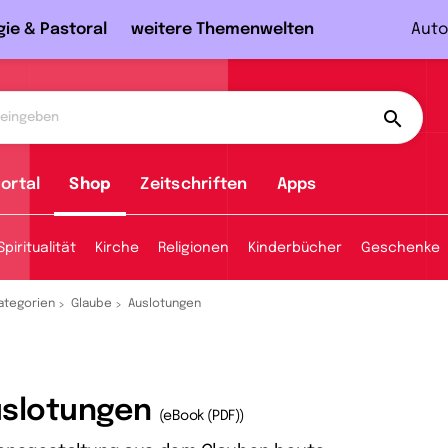
gie & Pastoral
weitere Themenwelten
Auto
ortal
Shop
Zeitschriften
Apps
Spiritualität
Kirche
Religionen
Kinderbücher
Geschenke
ategorien
Glaube
Auslotungen
slotungen
(eBook (PDF))