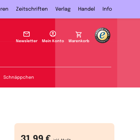
ren
Zeitschriften
Verlag
Handel
Info
Newsletter
Mein Konto
Warenkorb
Schnäppchen
31,99 €