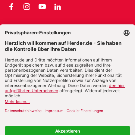
Facebook
Instagram
YouTube
LinkedIn
AGB und Widerrufsbelehrung
Widerrufsbelehrung Bücher
Widerrufsbelehrung E-Books
Widerrufsbelehrung Zeitschriften
Datenschutz
Datenschutz Social Media
Barrierefreiheit
Impressum
Vertrag widerrufen
Abo online kündigen