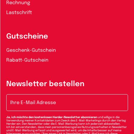
Rechnung
Lastschrift
Gutscheine
Geschenk-Gutschein
Rabatt-Gutschein
Newsletter bestellen
E-Mail-Adresse
Ja, ich möchte den kostenlosen Herder-Newsletter abonnieren
und willige in die
Verwendung meiner Kontaktdaten zum Zweck des E-Mail-Marketings durch den Verlag
Herder ein. Den Newsletter oder die E-Mail-Werbung kann ich jederzeit abbestellen.
Ich bin einverstanden, dass mein personenbezogenes Nutzungsverhalten in Newsletter
und E-Mail-Werbung erfasst und ausgewertet wird, um die Inhalte besser auf meine
Interessen auszurichten. Über einen Link in Newsletter oder E-Mail kann ich diese