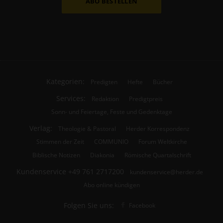
ABO BESTELLEN
Kategorien:
Predigten
Hefte
Bücher
Services:
Redaktion
Predigtpreis
Sonn- und Feiertage, Feste und Gedenktage
Verlag:
Theologie & Pastoral
Herder Korrespondenz
Stimmen der Zeit
COMMUNIO
Forum Weltkirche
Biblische Notizen
Diakonia
Römische Quartalschrift
Kundenservice
+49 761 2717200
kundenservice@herder.de
Abo online kündigen
Folgen Sie uns:
Facebook