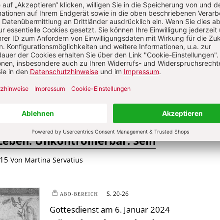
7
Januar 2024
Kreises
-15
Von Christian Nottmeier
9
anuar 2024
Leben. Unkontrollierbar: Sein
-15
Von Martina Servatius
S. 20-26
Plus
Gottesdienst am 6. Januar 2024