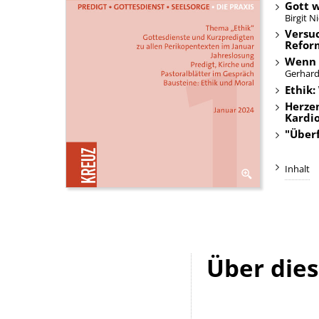
Gott w
Birgit N
Versuc
Refor
Wenn 
Gerhard
Ethik:
Herze
Kardio
"Über
Inhalt
Über die