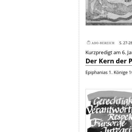
S. 27-2
Plus
Kurzpredigt am 6. J
:
Der Kern der 
Epiphanias 1. Könige 