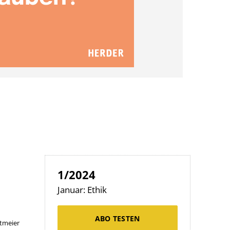
1/2024
:
Januar: Ethik
ABO TESTEN
ttmeier