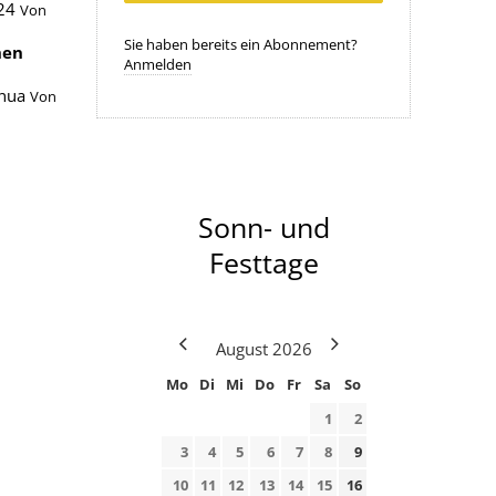
24
Von
Sie haben bereits ein Abonnement?
hen
Anmelden
inua
Von
Sonn- und
Festtage
August
2026
Mo
Di
Mi
Do
Fr
Sa
So
1
2
3
4
5
6
7
8
9
10
11
12
13
14
15
16