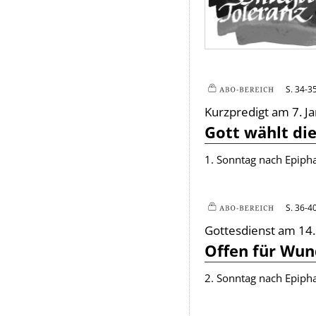
S. 34-3
Plus
Kurzpredigt am 7. J
:
Gott wählt die
1. Sonntag nach Epipha
S. 36-4
Plus
Gottesdienst am 14.
:
Offen für Wun
2. Sonntag nach Epiph