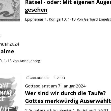
:
Rätsel - oder: Mit eigenen Auge
gesehen
Epiphanias 1. Könige 10, 1-13
Von Gerhard Engels
8
anuar 2024
Palme
10, 1-13
Von Anne Jaborg
S. 29-33
Plus
Gottesdienst am 7. Januar 2024
:
Wer sind wir durch die Taufe?
Gottes merkwürdig Auserwähl
1. Sonntag nach Epiphanias 1. Korinther 1, 26-31