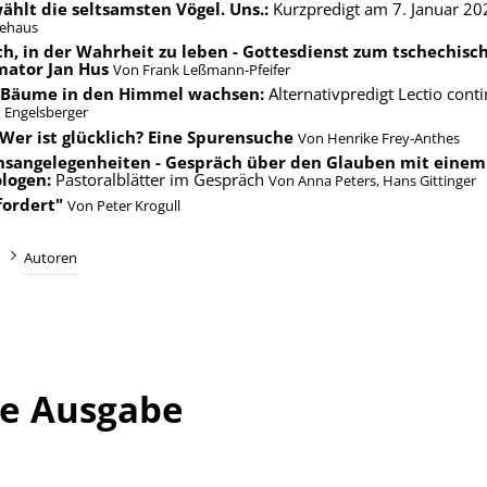
ählt die seltsamsten Vögel. Uns.:
Kurzpredigt am 7. Januar 20
iehaus
h, in der Wahrheit zu leben - Gottesdienst zum tschechisc
mator Jan Hus
Von
Frank Leßmann-Pfeifer
Bäume in den Himmel wachsen:
Alternativpredigt Lectio cont
 Engelsberger
 Wer ist glücklich? Eine Spurensuche
Von
Henrike Frey-Anthes
nsangelegenheiten - Gespräch über den Glauben mit einem
logen:
Pastoralblätter im Gespräch
Von
Anna Peters
,
Hans Gittinger
fordert"
Von
Peter Krogull
Autoren
se Ausgabe