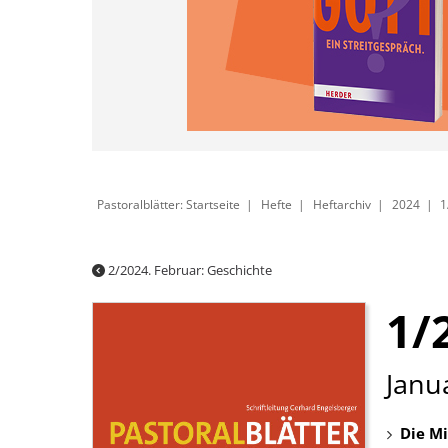
Pastoralblätter: Startseite
Hefte
Heftarchiv
2024
1
2/2024. Februar: Geschichte
1/
:
Janua
Die Mi