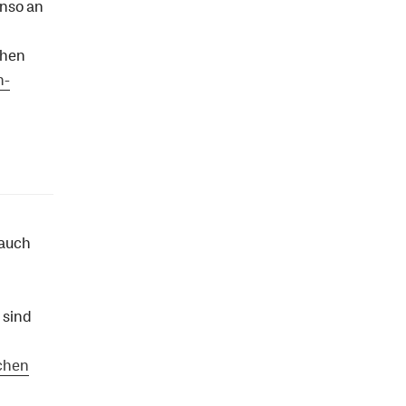
enso an
chen
h-
 auch
 sind
chen