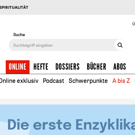
 SPIRITUALITÄT
Ü
Suche
ONLINE
HEFTE
DOSSIERS
BÜCHER
ABOS
Online exklusiv
Podcast
Schwerpunkte
A bis Z