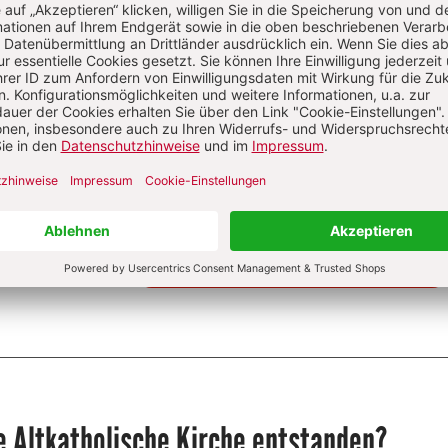
Die Herder Korrespondenz berichtet über
aktuelle Themen aus Kirche, Theologie
und Religion sowie ihrem jeweiligen
gesellschaftlichen und kulturellen
Umfeld.
Zum Kennenlernen: 2 Ausgaben gratis
Jetzt gratis testen
e Altkatholische Kirche entstanden?