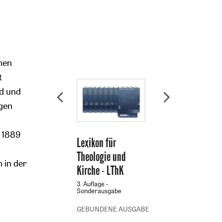
chen
t
nd und
egen
n 1889
Lexikon für
Theologie und
 in der
Kirche - LThK
-
3. Auflage -
Sonderausgabe
GEBUNDENE AUSGABE