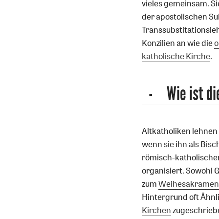
vieles gemeinsam. Si
der apostolischen Suk
Transsubstitationsl
Konzilien an wie die
o
katholische Kirche
.
Wie ist di
Altkatholiken lehnen 
wenn sie ihn als Bisc
römisch-katholischen
organisiert. Sowohl 
zum
Weihesakramen
Hintergrund oft Ähnl
Kirchen
zugeschriebe