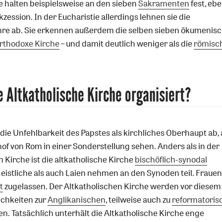
e halten beispielsweise an den sieben
Sakramenten
fest, eb
zession. In der Eucharistie allerdings lehnen sie die
ehre ab. Sie erkennen außerdem die selben sieben ökumenis
rthodoxe Kirche
– und damit deutlich weniger als die
römisc
e Altkatholische Kirche organisiert?
die Unfehlbarkeit des Papstes als kirchliches Oberhaupt ab,
hof von Rom in einer Sonderstellung sehen. Anders als in der
 Kirche ist die altkatholische Kirche
bischöflich-synodal
Geistliche als auch Laien nehmen an den Synoden teil. Frauen
t
zugelassen. Der Altkatholischen Kirche werden vor diesem
ichkeiten zur
Anglikanischen
, teilweise auch zu
reformatoris
n. Tatsächlich unterhält die Altkatholische Kirche enge