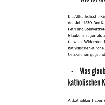
Artikel-
Infos
Die Altkatholische Ki
das Jahr 1870. Das K
Petri und Stellvertre
Glaubensfragen als a
teilweise Widerstand.
katholischen-Kirche
Ortskirchen gegründ
Was glaube
katholischen 
Altkatholiken haben 