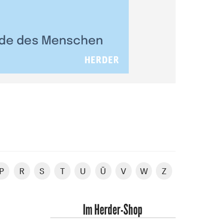
P
R
S
T
U
Ü
V
W
Z
Im Herder-Shop