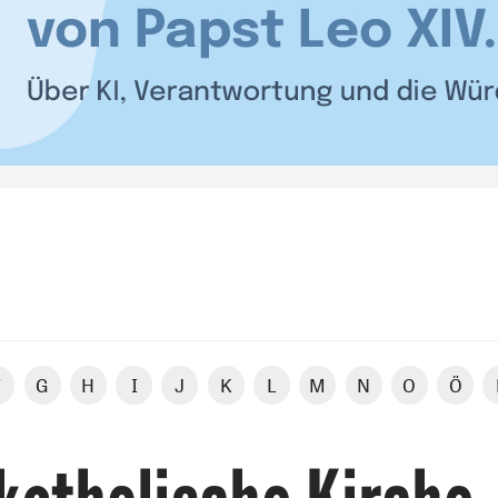
F
G
H
I
J
K
L
M
N
O
Ö