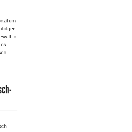
onzil um
hfolger
ewalt in
 es
sch-
sch-
och