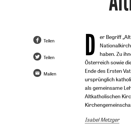
Alt
D
er Begriff „A
Teilen
Nationalkirch
haben. Zu ihn
Teilen
Österreich sowie di
Ende des Ersten Vati
Mailen
ursprünglich katholi
als gemeinsame Lehr
Altkatholischen Kirc
Kirchengemeinschaf
Isabel Metzger