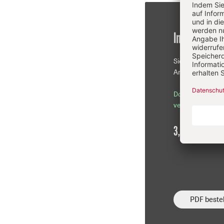
Im Einzelkau
Sie erhalten die
Artikel als PDF-D
Download sofor
verfügbar
3,90 €
inkl. Mw
PDF bestel