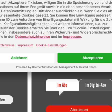
f
Im Abo
sen
Ihr Plus: Zugriff auch auf alle anderen
atei.
Artikel im Abo-Bereich
t
2 Hefte + 2 Hefte digital 0,00 €
120,40 € für 7 Ausgaben pro Halbjahr +
danach
Digitalzugang
St
inkl. MwSt., zzgl. 9,10 € Versand (D)
Im Abo
Im Digital-Abo
len
Abo testen