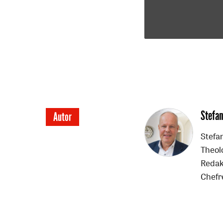
Überschrift
Stefan
Autor
Artikel-
Stefa
Theol
Infos
Redak
Chefr