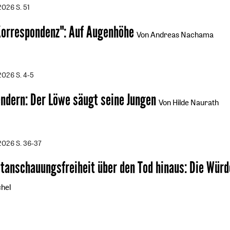
/2026
S. 51
Korrespondenz"
:
Auf Augenhöhe
Von Andreas Nachama
/2026
S. 4-5
endern
:
Der Löwe säugt seine Jungen
Von Hilde Naurath
/2026
S. 36-37
ltanschauungsfreiheit über den Tod hinaus
:
Die Würd
hel