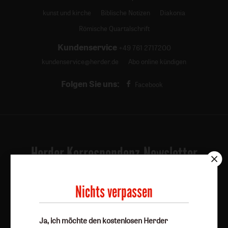
kunst und kirche
Biblische Notizen
Diakonia
Römische Quartalschrift
Kundenservice
+49 761 2717200
kundenservice@herder.de
Abo online kündigen
Folgen Sie uns:
Facebook
Herder Korrespondenz-Newsletter
Ja, ich möchte den kostenlosen Herder
Nichts verpassen
Korrespondenz-Newsletter abonnieren
und willige in
die Verwendung meiner Kontaktdaten zum Zweck des E-
Mail-Marketings durch den Verlag Herder ein. Den
Ja, ich möchte den kostenlosen Herder