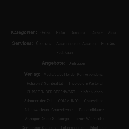
Kategorien:
Online
Hefte
Dossiers
Bücher
Abos
Services:
Über uns
Autorinnen und Autoren
Porträts
Redaktion
Angebote:
Umfragen
Verlag:
Media Sales Herder Korrespondenz
Religion & Spiritualität
Theologie & Pastoral
CHRIST IN DER GEGENWART
einfach leben
Stimmen der Zeit
COMMUNIO
Gottesdienst
Ideenwerkstatt Gottesdienste
Pastoralblätter
Anzeiger für die Seelsorge
Forum Weltkirche
Gemeinsam Glauben
Lebensspuren
Bibel lesen