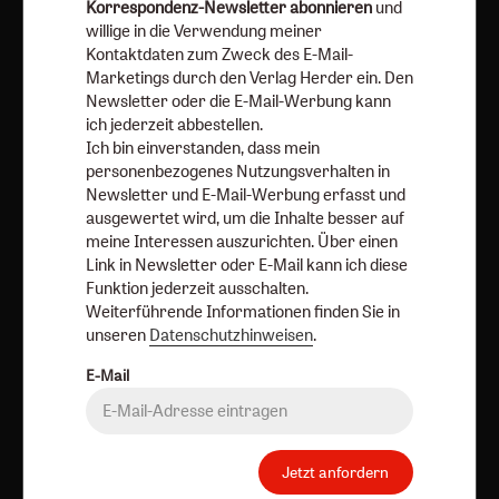
Korrespondenz-Newsletter abonnieren
und
Newsletter oder die E-Mail-Werbung kann ich jederzeit
willige in die Verwendung meiner
abbestellen.
Kontaktdaten zum Zweck des E-Mail-
Ich bin einverstanden, dass mein personenbezogenes
Marketings durch den Verlag Herder ein. Den
Nutzungsverhalten in Newsletter und E-Mail-Werbung
Newsletter oder die E-Mail-Werbung kann
erfasst und ausgewertet wird, um die Inhalte besser auf
ich jederzeit abbestellen.
Ich bin einverstanden, dass mein
meine Interessen auszurichten. Über einen Link in
personenbezogenes Nutzungsverhalten in
Newsletter oder E-Mail kann ich diese Funktion jederzeit
Newsletter und E-Mail-Werbung erfasst und
ausschalten.
ausgewertet wird, um die Inhalte besser auf
Weiterführende Informationen finden Sie in unseren
meine Interessen auszurichten. Über einen
Datenschutzhinweisen
.
Link in Newsletter oder E-Mail kann ich diese
Funktion jederzeit ausschalten.
E-Mail
Weiterführende Informationen finden Sie in
unseren
Datenschutzhinweisen
.
E-Mail
Jetzt anmelden
Jetzt anfordern