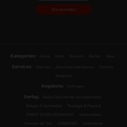
Abo bestellen
Kategorien:
Online
Hefte
Dossiers
Bücher
Abos
Services:
Über uns
Autorinnen und Autoren
Porträts
Redaktion
Angebote:
Umfragen
Verlag:
Media Sales Herder Korrespondenz
Religion & Spiritualität
Theologie & Pastoral
CHRIST IN DER GEGENWART
einfach leben
Stimmen der Zeit
COMMUNIO
Gottesdienst