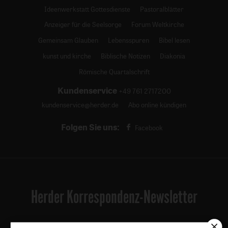
Ideenwerkstatt Gottesdienste
Pastoralblätter
Anzeiger für die Seelsorge
Forum Weltkirche
Gemeinsam Glauben
Lebensspuren
Bibel lesen
kunst und kirche
Biblische Notizen
Diakonia
Römische Quartalschrift
Kundenservice
+49 761 2717200
kundenservice@herder.de
Abo online kündigen
Folgen Sie uns:
Facebook
Herder Korrespondenz-Newsletter
Ja, ich möchte den kostenlosen Herder