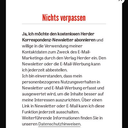
Korrespondenz-Newsletter abonnieren
und willige in
die Verwendung meiner Kontaktdaten zum Zweck des E-
Nichts verpassen
Mail-Marketings durch den Verlag Herder ein. Den
Newsletter oder die E-Mail-Werbung kann ich jederzeit
abbestellen.
Ja, ich möchte den kostenlosen Herder
Korrespondenz-Newsletter abonnieren
und
Ich bin einverstanden, dass mein personenbezogenes
willige in die Verwendung meiner
Nutzungsverhalten in Newsletter und E-Mail-Werbung
Kontaktdaten zum Zweck des E-Mail-
erfasst und ausgewertet wird, um die Inhalte besser auf
Marketings durch den Verlag Herder ein. Den
meine Interessen auszurichten. Über einen Link in
Newsletter oder die E-Mail-Werbung kann
Newsletter oder E-Mail kann ich diese Funktion jederzeit
ich jederzeit abbestellen.
Ich bin einverstanden, dass mein
ausschalten.
personenbezogenes Nutzungsverhalten in
Weiterführende Informationen finden Sie in unseren
Newsletter und E-Mail-Werbung erfasst und
Datenschutzhinweisen
.
ausgewertet wird, um die Inhalte besser auf
meine Interessen auszurichten. Über einen
E-Mail
Link in Newsletter oder E-Mail kann ich diese
Funktion jederzeit ausschalten.
Weiterführende Informationen finden Sie in
unseren
Datenschutzhinweisen
.