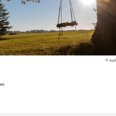
© And
are