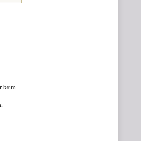
or beim
s
n.