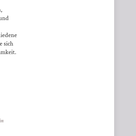
,
 und
hiedene
e sich
amkeit.
ün