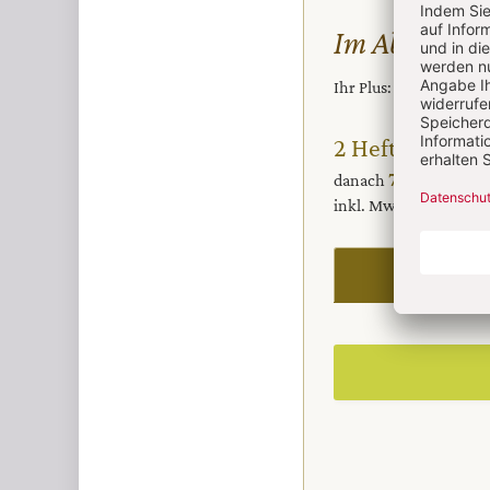
Im Abo
Ihr Plus: Zugriff auch
2 Hefte + 2 Hef
70,80 € für
danach
inkl. MwSt., zzgl. 13,
I