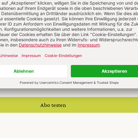
 auf alle anderen Artikel im Abo-Bereich
te digital 0,00 €
 12 Ausgaben pro Jahr + Digitalzugang
20 € Versand (D)
M ABO
IM DIGITAL-ABO
Abo testen