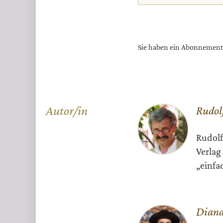
Sie haben ein Abonnemen
Überschrift
Autor/in
Rudol
Artikel-
Rudolf
Infos
Verlag
„einfa
Diana