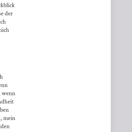
ckblick
se der
ich
mich
ch
wenn
e, wenn
ndheit
eben
t, mein
lden