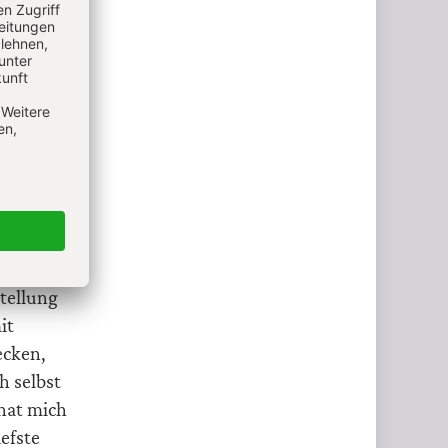
m
g Kraft
zen oder
t zu
also vor,
lfe
tellung
it
ecken,
h selbst
hat mich
efste