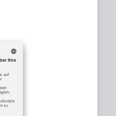
t zu
 im Beruf
 es nicht
er oder
it
hance:
eller
ie
gen der
tt sich