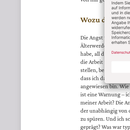
Wozu die Angs
Die Angst vor dem Äl
Älterwerden auseinan
habe, all das zu tun,
die Arbeit zu tun, di
stellen, besteht darin
dass ich das oder jen
angewiesen bin. Wie 
ist eine Warnung – ic
meiner Arbeit? Die A
der unabhängig von de
zu spüren. Und ich s
geprägt? Was war typi