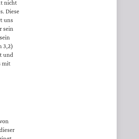
t nicht
s. Diese
gt uns
r sein
sein
h 3,2)
ut und
s mit
 von
dieser
ringt,