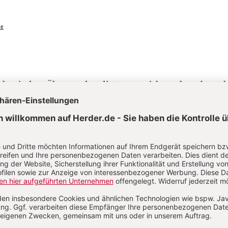
re
sich mit dem Älterwerden die Angst, nicht mehr gebrauch
in, an Ansehen zu verlieren. Solange man eine Position
nnt. Jetzt fällt der Titel weg, und die Leute interessiert
Schuldirektor war oder Bankdirektor oder Abteilungsleit
nur noch, wer ich als Person bin. Viele reagieren darauf m
pression hat immer einen Sinn. Darin liegt auch eine C
n Weg in meine eigene Mitte. Es ist letztlich ein spiritu
e tiefe Identität in Gott finde. Entscheidend ist jetzt d
e einmalige Person. Und es gilt jetzt nicht, die Erwartun
 sondern dieses innere Bild in mir zu entdecken, das Go
.