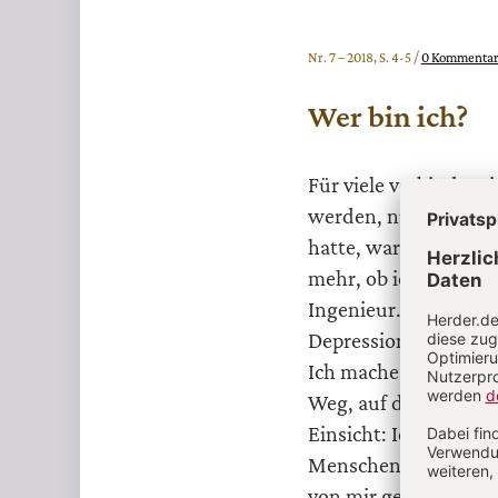
Nr. 7 – 2018, S. 4-5 /
0 Kommenta
Wer bin ich?
Für viele verbindet 
werden, nutzlos zu se
hatte, war man anerka
mehr, ob ich einmal 
Ingenieur. Jetzt gilt 
Depressionen. Die De
Ich mache mich auf de
Weg, auf dem ich mein
Einsicht: Ich bin ein
Menschen zu erfüllen,
von mir gemacht hat