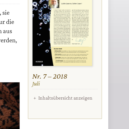
 sie
ur die
n aus
werden,
Nr. 7 – 2018
:
Juli
Inhaltsübersicht anzeigen