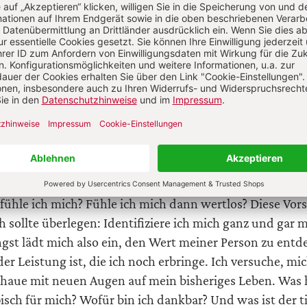
t einlädt
terwerden ist eine Einladung, mich intensiv mit meine
derzusetzen. Ich darf mich freuen, wenn ich noch genu
 was mir wichtig ist, und mich noch für andere einzuset
e bisher mein Leben geprägt hat. Eine Hilfe, sich der Angs
, sich vorzustellen, wovor ich Angst habe. Ich stelle mir 
es nicht mehr tun kann, dass ich krank werde und auf Hi
fühle ich mich? Fühle ich mich dann wertlos? Diese Vors
h sollte überlegen: Identifiziere ich mich ganz und gar m
ngst lädt mich also ein, den Wert meiner Person zu entd
r Leistung ist, die ich noch erbringe. Ich versuche, mic
chaue mit neuen Augen auf mein bisheriges Leben. Was 
sch für mich? Wofür bin ich dankbar? Und was ist der ti