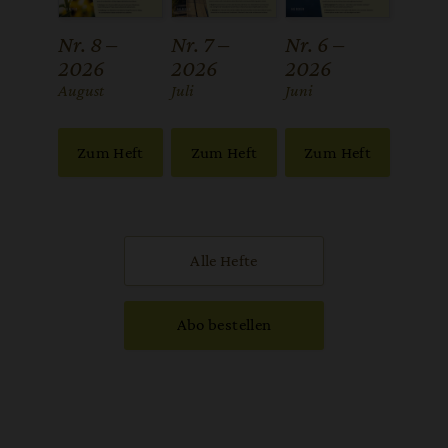
Nr. 8 –
Nr. 7 –
Nr. 6 –
2026
2026
2026
:
August
:
Juli
:
Juni
Zum Heft
Zum Heft
Zum Heft
Alle Hefte
Abo bestellen