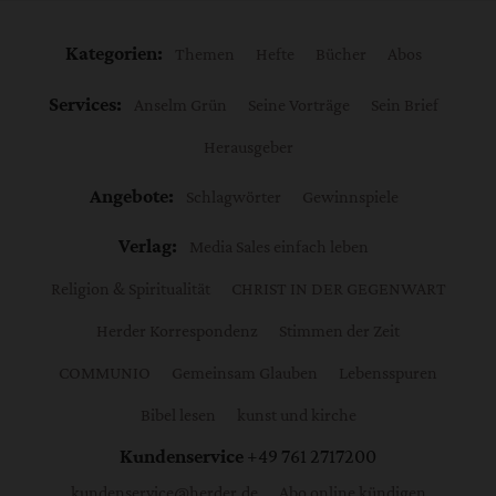
Kategorien:
Themen
Hefte
Bücher
Abos
Services:
Anselm Grün
Seine Vorträge
Sein Brief
Herausgeber
Angebote:
Schlagwörter
Gewinnspiele
Verlag:
Media Sales einfach leben
Religion & Spiritualität
CHRIST IN DER GEGENWART
Herder Korrespondenz
Stimmen der Zeit
COMMUNIO
Gemeinsam Glauben
Lebensspuren
Bibel lesen
kunst und kirche
Kundenservice
+49 761 2717200
kundenservice@herder.de
Abo online kündigen