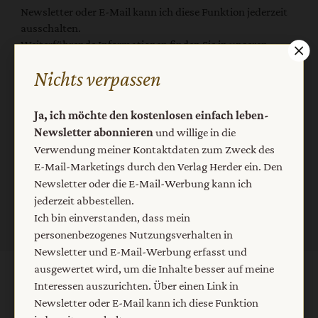
Newsletter oder E-Mail kann ich diese Funktion jederzeit
ausschalten.
Weiterführende Informationen finden Sie in unseren
Datenschutzhinweisen
.
Nichts verpassen
E-Mail
Ja, ich möchte den kostenlosen einfach leben-
Newsletter abonnieren
und willige in die
Verwendung meiner Kontaktdaten zum Zweck des
Jetzt anmelden
E-Mail-Marketings durch den Verlag Herder ein. Den
Newsletter oder die E-Mail-Werbung kann ich
jederzeit abbestellen.
Ich bin einverstanden, dass mein
personenbezogenes Nutzungsverhalten in
Newsletter und E-Mail-Werbung erfasst und
ausgewertet wird, um die Inhalte besser auf meine
AGB und Widerrufsbelehrung
Datenschutz
Interessen auszurichten. Über einen Link in
Newsletter oder E-Mail kann ich diese Funktion
Barrierefreiheit
Impressum