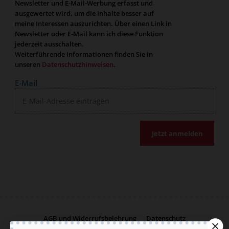
Newsletter und E-Mail-Werbung erfasst und
ausgewertet wird, um die Inhalte besser auf
meine Interessen auszurichten. Über einen Link in
Newsletter oder E-Mail kann ich diese Funktion
jederzeit ausschalten.
Weiterführende Informationen finden Sie in
unseren
Datenschutzhinweisen
.
E-Mail
Jetzt anmelden
AGB und Widerrufsbelehrung
Datenschutz
Barrierefreiheit
Impressum