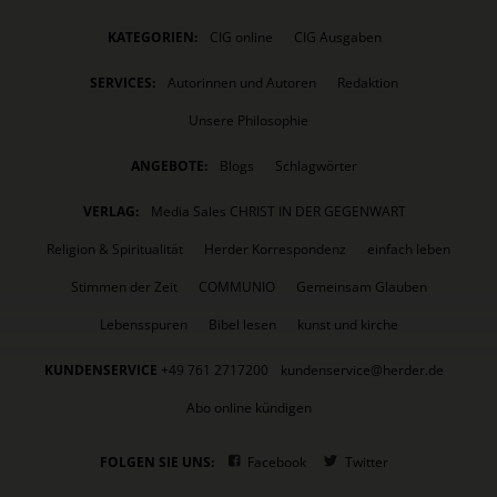
KATEGORIEN:
CIG online
CIG Ausgaben
SERVICES:
Autorinnen und Autoren
Redaktion
Unsere Philosophie
ANGEBOTE:
Blogs
Schlagwörter
VERLAG:
Media Sales CHRIST IN DER GEGENWART
Religion & Spiritualität
Herder Korrespondenz
einfach leben
Stimmen der Zeit
COMMUNIO
Gemeinsam Glauben
Lebensspuren
Bibel lesen
kunst und kirche
KUNDENSERVICE
+49 761 2717200
kundenservice@herder.de
Abo online kündigen
FOLGEN SIE UNS:
Facebook
Twitter