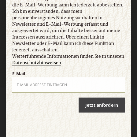
die E-Mail-Werbung kann ich jederzeit abbestellen.
Ich bin einverstanden, dass mein
personenbezogenes Nutzungsverhalten in
E-Mail
Newsletter und E-Mail-Werbung erfasst und
ausgewertet wird, um die Inhalte besser auf meine
Interessen auszurichten. Über einen Link in
Newsletter oder E-Mail kann ich diese Funktion
Jetzt anmelden
jederzeit ausschalten.
Weiterführende Informationen finden Sie in unseren
Datenschutzhinweisen
.
E-Mail
AGB und Widerrufsbelehrung
Datenschutz
Barrierefreiheit
Impressum
Jetzt anfordern
Vertrag widerrufen
Abo online kündigen