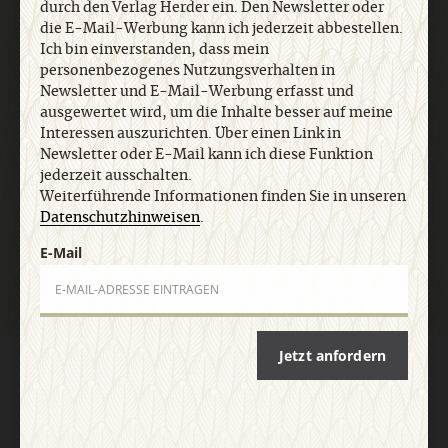
durch den Verlag Herder ein. Den Newsletter oder
Informationen finden Sie in unseren
die E-Mail-Werbung kann ich jederzeit abbestellen.
Datenschutzhinweisen
.
Ich bin einverstanden, dass mein
personenbezogenes Nutzungsverhalten in
Newsletter und E-Mail-Werbung erfasst und
E-Mail
ausgewertet wird, um die Inhalte besser auf meine
Interessen auszurichten. Über einen Link in
Newsletter oder E-Mail kann ich diese Funktion
jederzeit ausschalten.
Weiterführende Informationen finden Sie in unseren
Jetzt anmelden
Datenschutzhinweisen
.
E-Mail
Jetzt anfordern
AGB und Widerrufsbelehrung
Datenschutz
Barrierefreiheit
Impressum