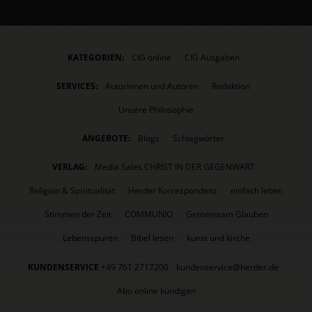
KATEGORIEN:
CIG online
CIG Ausgaben
SERVICES:
Autorinnen und Autoren
Redaktion
Unsere Philosophie
ANGEBOTE:
Blogs
Schlagwörter
VERLAG:
Media Sales CHRIST IN DER GEGENWART
Religion & Spiritualität
Herder Korrespondenz
einfach leben
Stimmen der Zeit
COMMUNIO
Gemeinsam Glauben
Lebensspuren
Bibel lesen
kunst und kirche
KUNDENSERVICE
+49 761 2717200
kundenservice@herder.de
Abo online kündigen