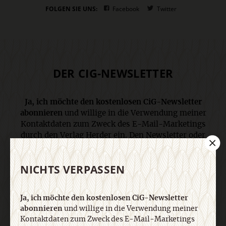
FOLGEN SIE UNS:
Facebook
Twitter
DER CIG-NEWSLETTER
Ja, ich möchte den kostenlosen CiG-Newsletter
abonnieren
und willige in die Verwendung meiner
Kontaktdaten zum Zweck des E-Mail-Marketings
durch den Verlag Herder ein. Den Newsletter oder
die E-Mail-Werbung kann ich jederzeit abbestellen.
Ich bin einverstanden, dass mein
NICHTS VERPASSEN
personenbezogenes Nutzungsverhalten in
Newsletter und E-Mail-Werbung erfasst und
ausgewertet wird, um die Inhalte besser auf meine
Ja, ich möchte den kostenlosen CiG-Newsletter
Interessen auszurichten. Über einen Link in
abonnieren
und willige in die Verwendung meiner
Newsletter oder E-Mail kann ich diese Funktion
Kontaktdaten zum Zweck des E-Mail-Marketings
jederzeit ausschalten. Weiterführende