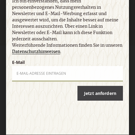
Ich bin einverstanden, dass mein
personenbezogenes Nutzungsverhalten in
Jetzt anmelden
Newsletter und E-Mail-Werbung erfasst und
ausgewertet wird, um die Inhalte besser auf meine
Interessen auszurichten. Über einen Link in
Newsletter oder E-Mail kann ich diese Funktion
jederzeit ausschalten.
Weiterführende Informationen finden Sie in unseren
Datenschutzhinweisen
.
AGB und Widerrufsbelehrung
Datenschutz
Barrierefreiheit
E-Mail
Impressum
Vertrag widerrufen
Abo online kündigen
Jetzt anfordern