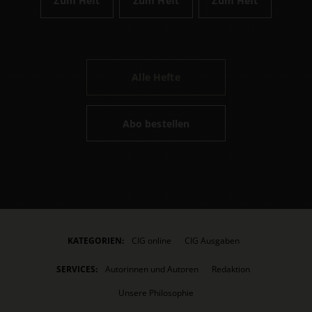
Zum Heft
Zum Heft
Zum Heft
Alle Hefte
Abo bestellen
KATEGORIEN:
CIG online
CIG Ausgaben
SERVICES:
Autorinnen und Autoren
Redaktion
Unsere Philosophie