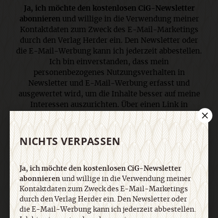
Ja, ich möchte den kostenlosen CiG-Newsletter
abonnieren
und willige in die Verwendung meiner
Kontaktdaten zum Zweck des E-Mail-Marketings
durch den Verlag Herder ein. Den Newsletter oder
die E-Mail-Werbung kann ich jederzeit abbestellen.
Ich bin einverstanden, dass mein
personenbezogenes Nutzungsverhalten in
Newsletter und E-Mail-Werbung erfasst und
ausgewertet wird, um die Inhalte besser auf meine
Interessen auszurichten. Über einen Link in
Newsletter oder E-Mail kann ich diese Funktion
jederzeit ausschalten. Weiterführende
Informationen finden Sie in unseren
NICHTS VERPASSEN
Datenschutzhinweisen
.
Ja, ich möchte den kostenlosen CiG-Newsletter
abonnieren
und willige in die Verwendung meiner
E-Mail
Kontaktdaten zum Zweck des E-Mail-Marketings
durch den Verlag Herder ein. Den Newsletter oder
die E-Mail-Werbung kann ich jederzeit abbestellen.