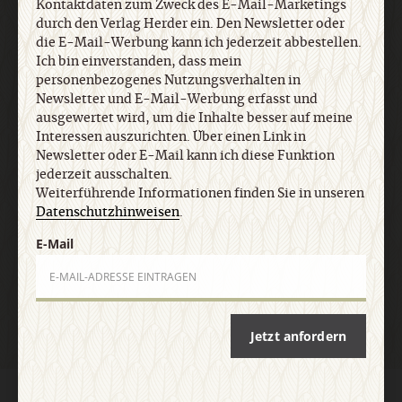
Kontaktdaten zum Zweck des E-Mail-Marketings
ausgewertet wird, um die Inhalte besser auf meine
durch den Verlag Herder ein. Den Newsletter oder
Interessen auszurichten. Über einen Link in
die E-Mail-Werbung kann ich jederzeit abbestellen.
Newsletter oder E-Mail kann ich diese Funktion
Ich bin einverstanden, dass mein
jederzeit ausschalten. Weiterführende
personenbezogenes Nutzungsverhalten in
Informationen finden Sie in unseren
Newsletter und E-Mail-Werbung erfasst und
Datenschutzhinweisen
.
ausgewertet wird, um die Inhalte besser auf meine
Interessen auszurichten. Über einen Link in
Newsletter oder E-Mail kann ich diese Funktion
E-Mail
jederzeit ausschalten.
Weiterführende Informationen finden Sie in unseren
Datenschutzhinweisen
.
E-Mail
Jetzt anmelden
Jetzt anfordern