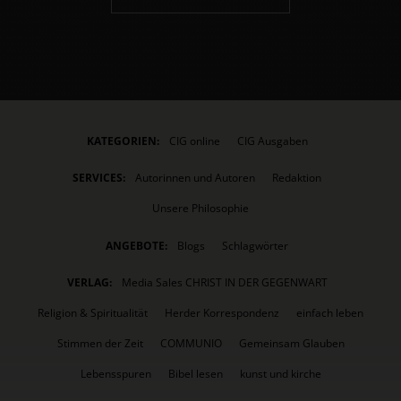
KATEGORIEN:
CIG online
CIG Ausgaben
SERVICES:
Autorinnen und Autoren
Redaktion
Unsere Philosophie
ANGEBOTE:
Blogs
Schlagwörter
VERLAG:
Media Sales CHRIST IN DER GEGENWART
Religion & Spiritualität
Herder Korrespondenz
einfach leben
Stimmen der Zeit
COMMUNIO
Gemeinsam Glauben
Lebensspuren
Bibel lesen
kunst und kirche