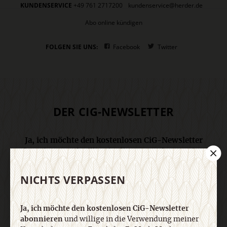
KUNDENSERVICE
+49 761 2717200
kundenservice@herder.de
Abo online kündigen
FOLGEN SIE UNS:
Facebook
Twitter
DER CIG-NEWSLETTER
Ja, ich möchte den kostenlosen CiG-Newsletter
abonnieren
und willige in die Verwendung meiner
Kontaktdaten zum Zweck des E-Mail-Marketings
durch den Verlag Herder ein. Den Newsletter oder
NICHTS VERPASSEN
die E-Mail-Werbung kann ich jederzeit abbestellen.
Ich bin einverstanden, dass mein
personenbezogenes Nutzungsverhalten in
Ja, ich möchte den kostenlosen CiG-Newsletter
Newsletter und E-Mail-Werbung erfasst und
abonnieren
und willige in die Verwendung meiner