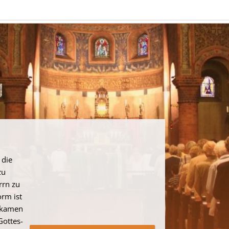
 die
zu
rrn zu
rm ist
n kamen
Gottes-