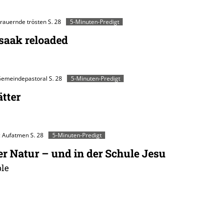
Trauernde trösten
S. 28
5-Minuten-Predigt
saak reloaded
 Gemeindepastoral
S. 28
5-Minuten-Predigt
tter
: Aufatmen
S. 28
5-Minuten-Predigt
er Natur – und in der Schule Jesu
le