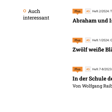
Auch
Plus
Heft 2/2024: 
interessant
Abraham und I
Plus
Heft 1/2024:
Zwölf weiße Blä
Plus
Heft 7-8/2023
In der Schule d
Von Wolfgang Raib