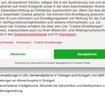
t?
Anmelden
gang Raible
 im Ruhestand. Geboren 1950 in Stuttgart, Studium der Katholischen Theolog
en und München und der Kirchenmusik in Rottenburg, Promotion in Theolo
enseelsorger in Ulm, Gemeindepfarrer in Tübingen und Stuttgart, von 2005
eelsorger am Marienhospital in Stuttgart.
erschiedener Predigtbücher, Mitarbeit bei Zeitschriften und Werkbüchern z
ienstgestaltung.