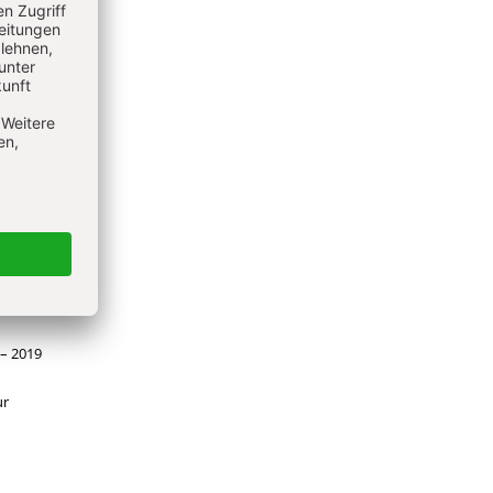
ie in
gischer
 – 2019
ur