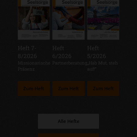
Heft 7-
Heft
Heft
8/2026
6/2026
5/2026
:
Missionarische
:
Partnerberatung
:
„Hab Mut, steh
Präsenz
auf!“
Zum Heft
Zum Heft
Zum Heft
Alle Hefte