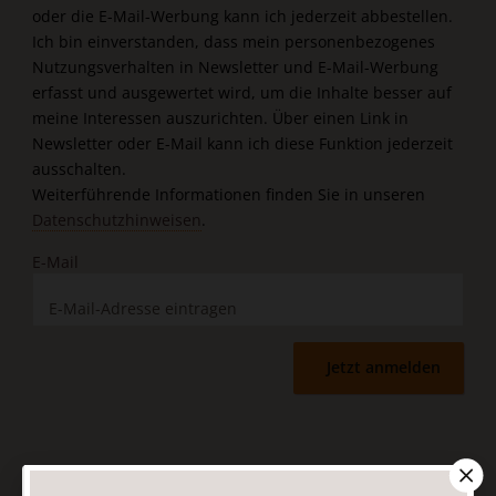
oder die E-Mail-Werbung kann ich jederzeit abbestellen.
Ich bin einverstanden, dass mein personenbezogenes
Nutzungsverhalten in Newsletter und E-Mail-Werbung
erfasst und ausgewertet wird, um die Inhalte besser auf
meine Interessen auszurichten. Über einen Link in
Newsletter oder E-Mail kann ich diese Funktion jederzeit
ausschalten.
Weiterführende Informationen finden Sie in unseren
Datenschutzhinweisen
.
E-Mail
Jetzt anmelden