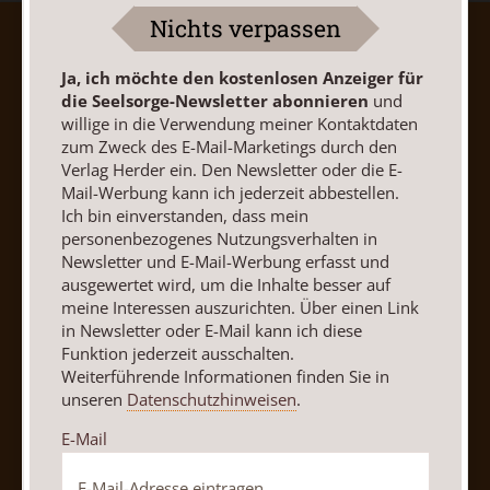
Nichts verpassen
AGB und Widerrufsbelehrung
Datenschutz
Barrierefreiheit
Impressum
Ja, ich möchte den kostenlosen Anzeiger für
die Seelsorge-Newsletter abonnieren
und
willige in die Verwendung meiner Kontaktdaten
Vertrag widerrufen
Abo online kündigen
zum Zweck des E-Mail-Marketings durch den
Verlag Herder ein. Den Newsletter oder die E-
Mail-Werbung kann ich jederzeit abbestellen.
Ich bin einverstanden, dass mein
personenbezogenes Nutzungsverhalten in
Newsletter und E-Mail-Werbung erfasst und
ausgewertet wird, um die Inhalte besser auf
meine Interessen auszurichten. Über einen Link
in Newsletter oder E-Mail kann ich diese
Funktion jederzeit ausschalten.
Weiterführende Informationen finden Sie in
unseren
Datenschutzhinweisen
.
Nach oben
E-Mail