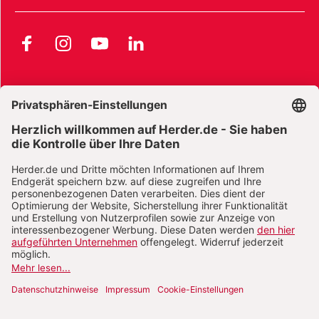
Facebook
Instagram
YouTube
LinkedIn
AGB und Widerrufsbelehrung
Widerrufsbelehrung Bücher
Widerrufsbelehrung E-Books
Widerrufsbelehrung Zeitschriften
Datenschutz
Datenschutz Social Media
Barrierefreiheit
Impressum
Vertrag widerrufen
Abo online kündigen