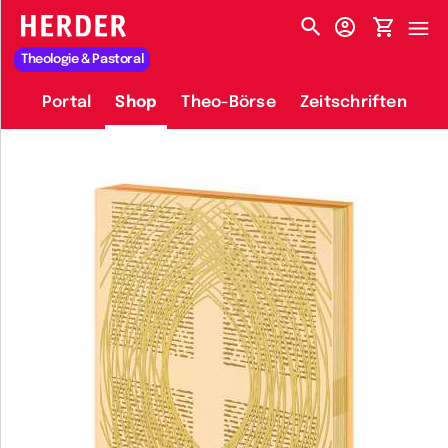
HERDER-MENÜ
Theologie & Pastoral
Portal
Shop
Theo-Börse
Zeitschriften