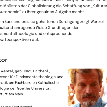
ältnisbestimmung mündet in das Plädoyer für eine Kirche
im Maßstab der Globalisierung die Schaffung von „Kulture
Autonomie“ zu ihrer genuinen Aufgabe macht.
em kurz und präzise gehaltenen Durchgang zeigt Wenzel
äußerst anregende Weise Grundfragen der
amentaltheologie und entsprechende
ortperspektiven auf.
tor
Wenzel, geb. 1962, Dr. theol.,
essor für Fundamentaltheologie und
atik am Fachbereich Katholische
logie der Goethe Universität
kfurt am Main.