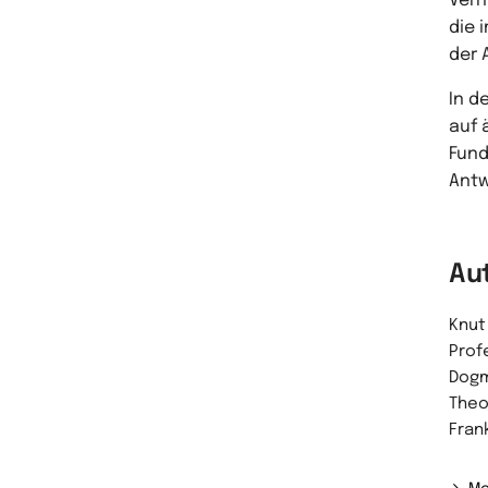
Verh
die 
der 
In d
auf 
Fund
Antw
Au
Knut 
Prof
Dogm
Theo
Fran