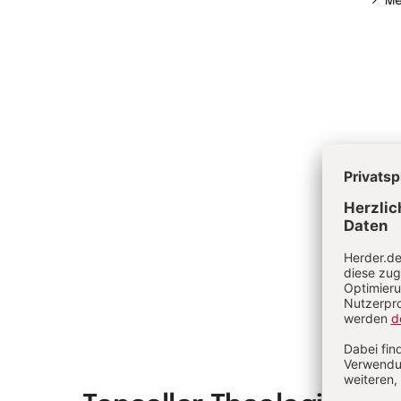
Me
Ve
Fu