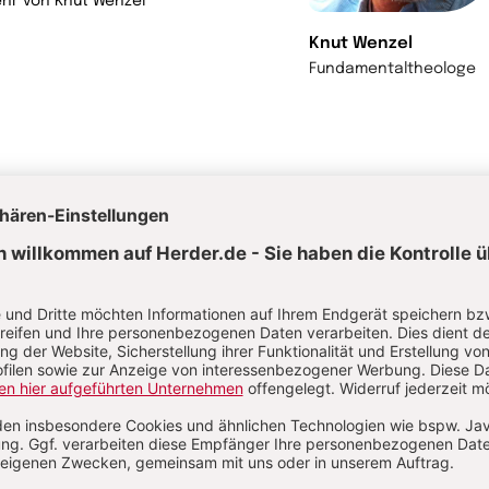
hr von Knut Wenzel
Knut Wenzel
Fundamentaltheologe
rwandte Themen
ndamentaltheologie
Offenbarung