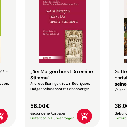
27 -
„Am Morgen hörst Du meine
Gotte
Stimme“
chris
seine
ussen,
Andreas Bieringer, Edwin Rodrigues,
Ludger Schwienhorst-Schönberger
Volker 
58,00 €
38,0
Gebundene Ausgabe
Gebund
Lieferbar in 1-3 Werktagen
Lieferb