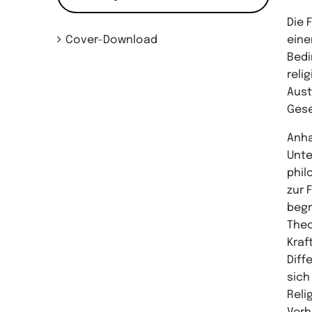
Die 
Cover-Download
eine
Bedi
reli
Aust
Gese
Anha
Unte
phil
zur 
begr
Theo
Kraf
Diff
sich
Reli