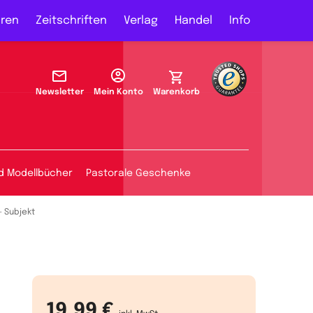
ren
Zeitschriften
Verlag
Handel
Info
Newsletter
Mein Konto
Warenkorb
d Modellbücher
Pastorale Geschenke
– Subjekt
19,99 €