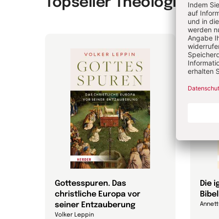
Topseller Theologie & P
Gottesspuren. Das
Die 
christliche Europa vor
Bibel
efan
seiner Entzauberung
Annett
Volker Leppin