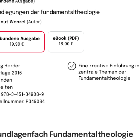
undene Ausgabe)
ndlegungen der Fundamentaltheologie
Knut Wenzel
(Autor)
eBook (PDF)
bundene Ausgabe
18,00 €
19,99 €
ag Herder
Eine kreative Einführung i
zentrale Themen der
flage 2016
Fundamentaltheologie
unden
Seiten
: 978-3-451-34908-9
ellnummer: P349084
undlagenfach Fundamentaltheologie