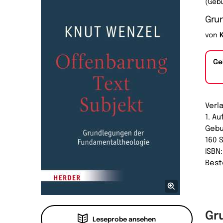
(Geb
Gru
von
Ge
Verl
1. Au
Geb
160 
ISBN
Best
Gr
Leseprobe ansehen