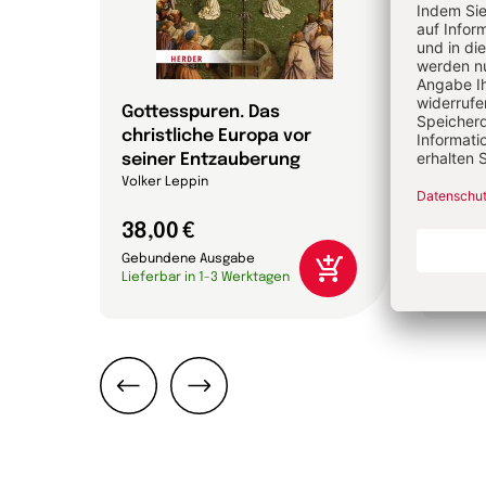
Gottesspuren. Das
Die 
christliche Europa vor
Bibel
efan
seiner Entzauberung
Annett
Volker Leppin
38,00 €
24,0
Gebundene Ausgabe
Gebun
Lieferbar in 1-3 Werktagen
Liefer
Zurück
Weiter