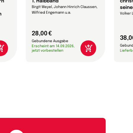
rn
1. Halbband
chris
seine
Birgit Weyel, Johann Hinrich Claussen,
Wilfried Engemann u.a.
n
Volker 
28,00 €
38,0
Gebundene Ausgabe
Gebund
Erscheint am 14.09.2026,
jetzt vorbestellen
Lieferb