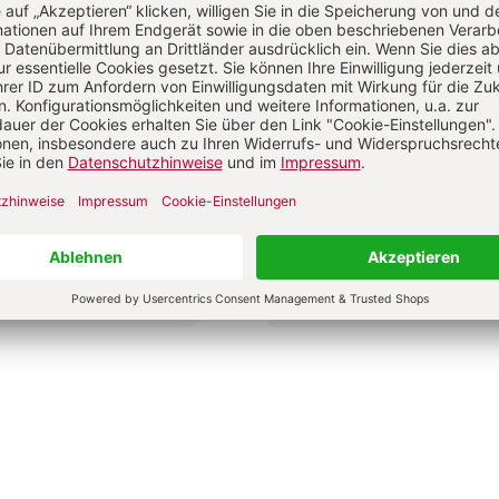
ignorierten Frauen der
Ausverkauf des Konzils
Jan-Heiner Tück
e Jantzen
0 €
24,00 €
dene Ausgabe
Gebundene Ausgabe
bar in 1-3 Werktagen
Lieferbar in 1-3 Werktagen