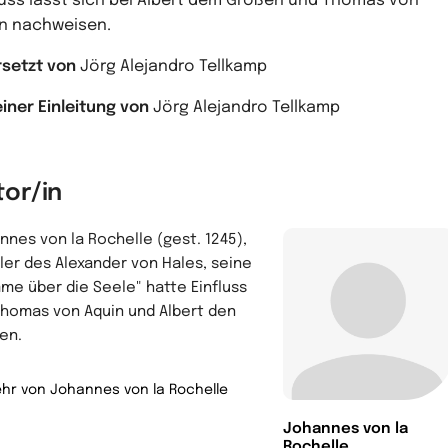
luss lässt sich bei Albert dem Großen und Thomas von
n nachweisen.
setzt von
Jörg Alejandro Tellkamp
einer Einleitung von
Jörg Alejandro Tellkamp
tor/in
nnes von la Rochelle (gest. 1245),
ler des Alexander von Hales, seine
me über die Seele" hatte Einfluss
Thomas von Aquin und Albert den
en.
hr von Johannes von la Rochelle
Johannes von la
Rochelle