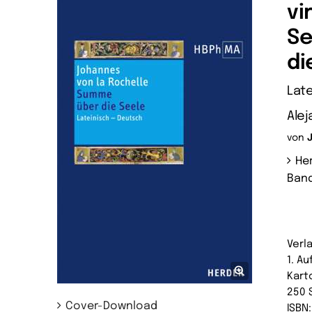
vi
Se
di
Late
Alej
von
Her
Band
Verl
1. Au
Kart
250 
Cover-Download
ISBN