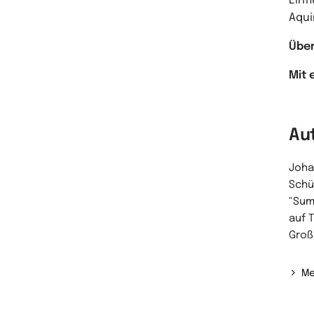
Einf
Aqui
Über
Mit 
Au
Joha
Schü
"Sum
auf 
Groß
Me