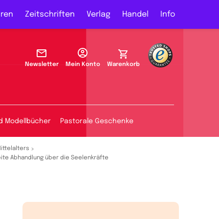
ren
Zeitschriften
Verlag
Handel
Info
Newsletter
Mein Konto
Warenkorb
d Modellbücher
Pastorale Geschenke
ittelalters
ite Abhandlung über die Seelenkräfte