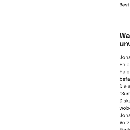
Best
Wa
unv
Joha
Hale
Hale
befa
Die 
"Sum
Disk
wobe
Joha
Vorz