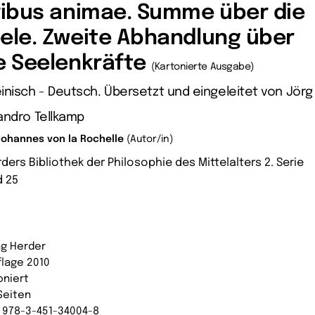
ribus animae. Summe über die
ele. Zweite Abhandlung über
e Seelenkräfte
(Kartonierte Ausgabe)
inisch - Deutsch. Übersetzt und eingeleitet von Jörg
andro Tellkamp
Johannes von la Rochelle
(Autor/in)
ders Bibliothek der Philosophie des Mittelalters 2. Serie
 25
ag Herder
flage 2010
oniert
Seiten
: 978-3-451-34004-8