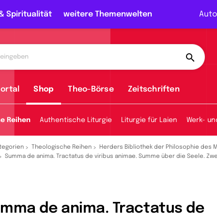
& Spiritualität
weitere Themenwelten
Auto
ortal
Shop
Theo-Börse
Zeitschriften
he Reihen
Authentische Liturgie
Liturgie für Laien
Werk- un
tegorien
Theologische Reihen
Herders Bibliothek der Philosophie des M
Summa de anima. Tractatus de viribus animae. Summe über die Seele. Zwe
mma de anima. Tractatus de