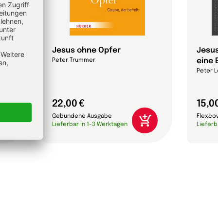
Jesus ohne Opfer
Jesus
eine 
Peter Trummer
Peter L
22,00 €
15,0
Gebundene Ausgabe
Flexco
Lieferbar in 1-3 Werktagen
Lieferb