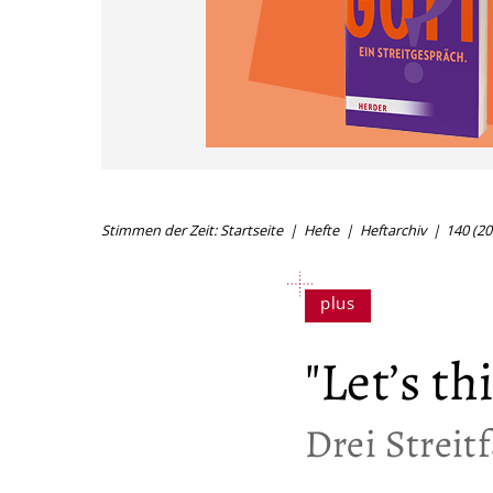
Stimmen der Zeit: Startseite
Hefte
Heftarchiv
140 (20
"Let’s t
:
Drei Streit