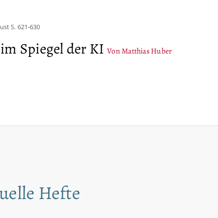
gust
S. 621-630
im Spiegel der KI
Von Matthias Huber
uelle Hefte