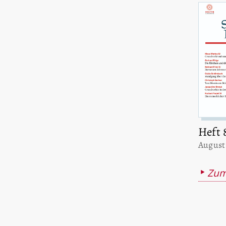
Heft 
:
August
Zum