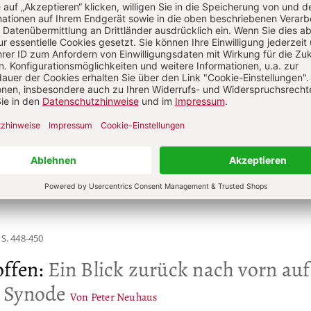
 Leimgruber, Dr. theol. habil., lic. phil., geb. 1948, Professor
onspädagogik und Didaktik des Religionsunterrichts an der
isch-Theologischen Fakultät der LMU München.
S. 415-416
 Segnung gleichgeschlechtlicher Paa
ter
S. 448-450
ffen
:
Ein Blick zurück nach vorn auf
 Synode
Von Peter Neuhaus