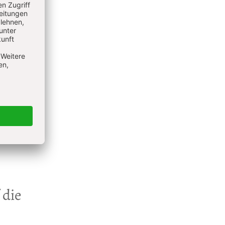
 für
re
 die