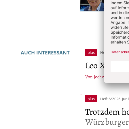
Artikel-
Stephan
Religi
Infos
Kathol
AUCH INTERESSANT
plus
Heft 6/2026: Juni
Leo XIV. zur
Von Jochen Sautermeis
plus
Heft 6/2026: Juni
Trotzdem ho
Würzburger