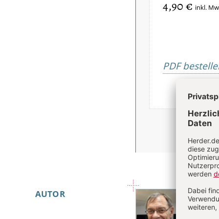
4,90 €
inkl. Mw
PDF bestelle
Überschrift
Step
AUTOR