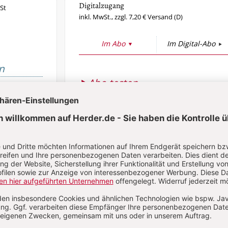
Digitalzugang
St
inkl. MwSt., zzgl. 7,20 € Versand (D)
Im Abo
Im Digital-Abo
n
Abo testen
Sie haben ein Abonnement?
Anmelden
han Leimgruber