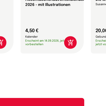
2026 - mit Illustrationen
Susann
4,50 €
20,0
Kalender
Gebund
Erscheint am 14.09.2026, jetzt
Erschei
vorbestellen
jetzt v