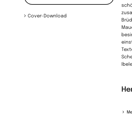
schö
zusa
Cover-Download
Brüd
Maue
besi
eins
Text
Sche
Ibel
He
Me