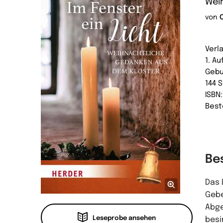
Wei
von
Verl
1. Au
Geb
144 
ISBN
Best
Be
Das 
Gebe
Abge
Leseprobe ansehen
besi