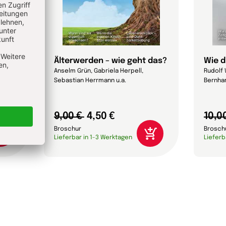
Älterwerden – wie geht das?
Wie d
Anselm Grün, Gabriela Herpell,
Rudolf 
Sebastian Herrmann u.a.
Bernhar
9,00 €
4,50 €
10,0
Broschur
Brosch
Lieferbar in 1-3 Werktagen
Lieferb