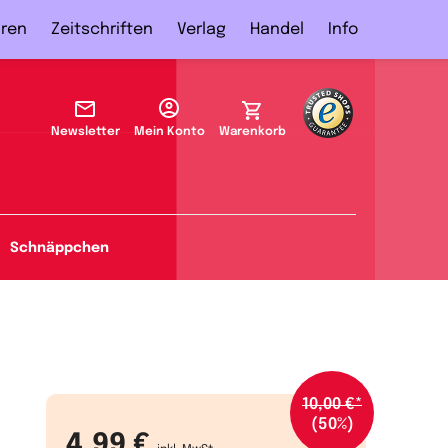
ren
Zeitschriften
Verlag
Handel
Info
Newsletter
Mein Konto
Warenkorb
Schnäppchen
10,00 €*
(50%)
4,99 €