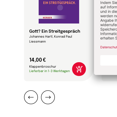
Gott? Ein Streitgespräch
Magn
Johannes Hartl, Konrad Paul
Papst 
Liessmann
14,00 €
16,0
Klappenbroschur
Gebun
Lieferbar in 1-3 Werktagen
Liefer
Zurück
Weiter