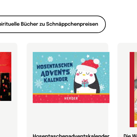
pirituelle Bücher zu Schnäppchenpreisen
Hosentaschenadventskalender
Die 