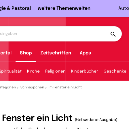
gie & Pastoral
weitere Themenwelten
Auto
ortal
Shop
Zeitschriften
Apps
Spiritualität
Kirche
Religionen
Kinderbücher
Geschenke
ategorien
Schnäppchen
Im Fenster ein Licht
 Fenster ein Licht
(Gebundene Ausgabe)