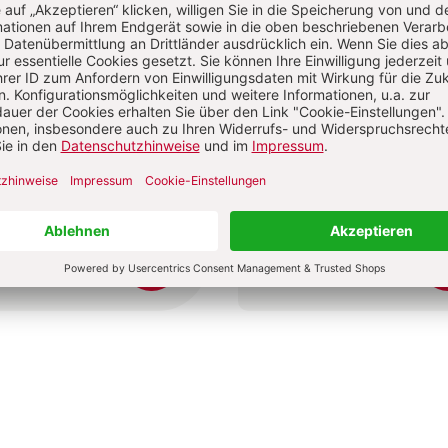
ifica humanitas
Perlen der Weisheit
Leo XIV.
David Steindl-Rast, Ulla Bohn
0 €
18,00 €
dene Ausgabe
Gebundene Ausgabe
bar in 1-3 Werktagen
Lieferbar in 1-3 Werktagen