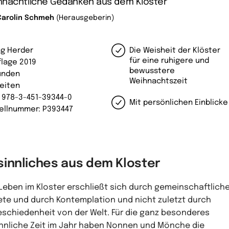
hnachtliche Gedanken aus dem Kloster
Carolin Schmeh
(Herausgeberin)
ag Herder
Die Weisheit der Klöster
für eine ruhigere und
flage 2019
bewusstere
unden
Weihnachtszeit
Seiten
: 978-3-451-39344-0
Mit persönlichen Einblicke
ellnummer: P393447
sinnliches aus dem Kloster
Leben im Kloster erschließt sich durch gemeinschaftlich
te und durch Kontemplation und nicht zuletzt durch
schiedenheit von der Welt. Für die ganz besonderes
nnliche Zeit im Jahr haben Nonnen und Mönche die