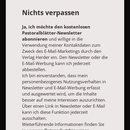
Nichts verpassen
Ja, ich möchte den kostenlosen
Pastoralblätter-Newsletter
AGB und Widerrufsbelehrung
Datenschutz
Barrierefreiheit
abonnieren
und willige in die
Verwendung meiner Kontaktdaten zum
Impressum
Zweck des E-Mail-Marketings durch den
Verlag Herder ein. Den Newsletter oder die
E-Mail-Werbung kann ich jederzeit
Vertrag widerrufen
Abo online kündigen
abbestellen.
Ich bin einverstanden, dass mein
personenbezogenes Nutzungsverhalten in
Newsletter und E-Mail-Werbung erfasst
und ausgewertet wird, um die Inhalte
besser auf meine Interessen auszurichten.
Über einen Link in Newsletter oder E-Mail
kann ich diese Funktion jederzeit
ausschalten.
Weiterführende Informationen finden Sie