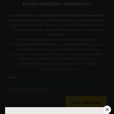
Pastoralblätter-Newsletter
Ja, ich möchte den kostenlosen Pastoralblätter-Newsletter
abonnieren
und willige in die Verwendung meiner Kontaktdaten
zum Zweck des E-Mail-Marketings durch den Verlag Herder ein.
Den Newsletter oder die E-Mail-Werbung kann ich jederzeit
abbestellen.
Ich bin einverstanden, dass mein personenbezogenes
Nutzungsverhalten in Newsletter und E-Mail-Werbung erfasst
und ausgewertet wird, um die Inhalte besser auf meine
Interessen auszurichten. Über einen Link in Newsletter oder E-
Mail kann ich diese Funktion jederzeit ausschalten.
Weiterführende Informationen finden Sie in unseren
Datenschutzhinweisen
.
E-MAIL
JETZT ANMELDEN