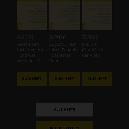
:
:
:
9/2026
8/2026
7/2026
September:
August: ...kein
Juli: Die
Nicht begehren
falsch Zeugnis
(Ohn)Macht
- und was,
- das achte
der Alten
wenn doch?
Gebot
ZUM HEFT
ZUM HEFT
ZUM HEFT
ALLE HEFTE
ABO BESTELLEN