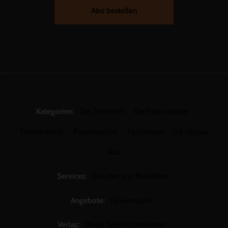
Abo bestellen
Kategorien:
Die Zeitschrift
Die Praxismappe
Themenhefte
Praxisimpulse
Fachwissen
U3-Glossar
Abo
Services:
Wir über uns: Redaktion
Angebote:
Gewinnspiele
Verlag:
Media Sales Kleinstkinder