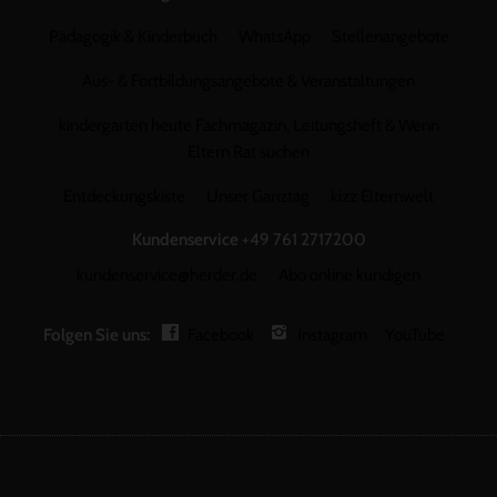
Pädagogik & Kinderbuch
WhatsApp
Stellenangebote
Aus- & Fortbildungsangebote & Veranstaltungen
kindergarten heute Fachmagazin, Leitungsheft & Wenn
Eltern Rat suchen
Entdeckungskiste
Unser Ganztag
kizz Elternwelt
Kundenservice
+49 761 2717200
kundenservice@herder.de
Abo online kündigen
Folgen Sie uns:
Facebook
Instagram
YouTube