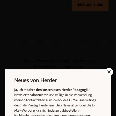
Jetzt anmelden
AGB und Widerrufsbelehrung
Datenschutz
Barrierefreiheit
Impressum
Neues von Herder
Vertrag widerrufen
Abo online kündigen
Ja, ich möchte den kostenlosen Herder Pädagogik-
Newsletter abonnieren
und willige in die Verwendung
meiner Kontaktdaten zum Zweck des E-Mail-Marketings
durch den Verlag Herder ein. Den Newsletter oder die E-
Mail-Werbung kann ich jederzeit abbestellen.
Ich bin einverstanden, dass mein personenbezogenes