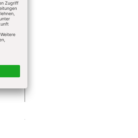
 bleiben
lden