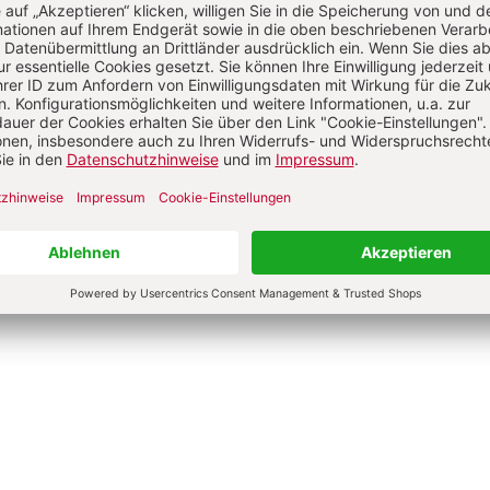
L
*
T
*
Passwort vergessen?
Angemeldet
Anme