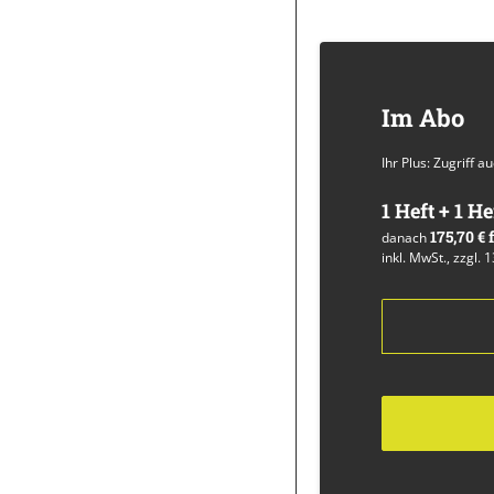
Im Abo
Ihr Plus: Zugriff 
1 Heft + 1 He
175,70 €
danach
inkl. MwSt., zzgl. 