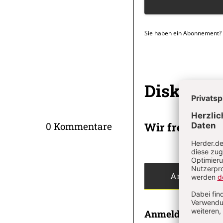
Sie haben ein Abonnement?
Überschrift
Diskussi
Artikel-
Infos
Wir freuen un
0 Kommentare
Angemeldet
Anmeldung