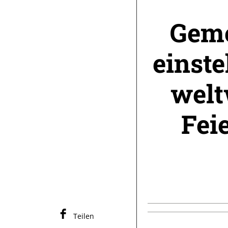
Geme
einste
welt
Fei
Teilen