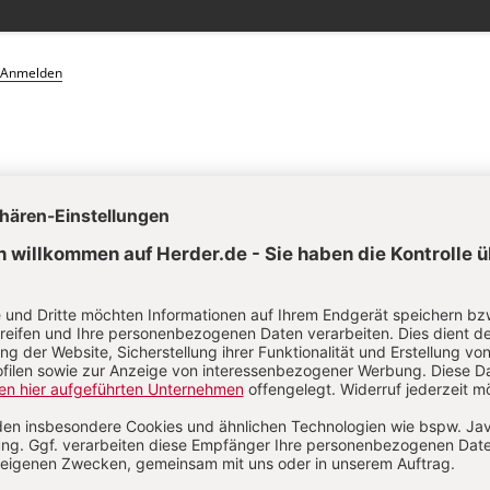
Anmelden
on
Komment
s über Ihren Kommentar
 kommentieren
Als Gast kommentieren