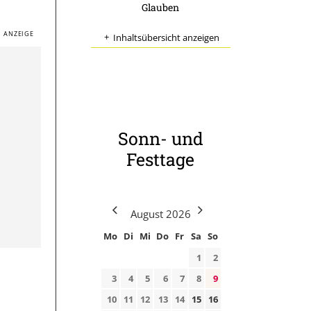
Glauben
Inhaltsübersicht anzeigen
Sonn- und
Festtage
August
2026
Mo
Di
Mi
Do
Fr
Sa
So
1
2
3
4
5
6
7
8
9
10
11
12
13
14
15
16