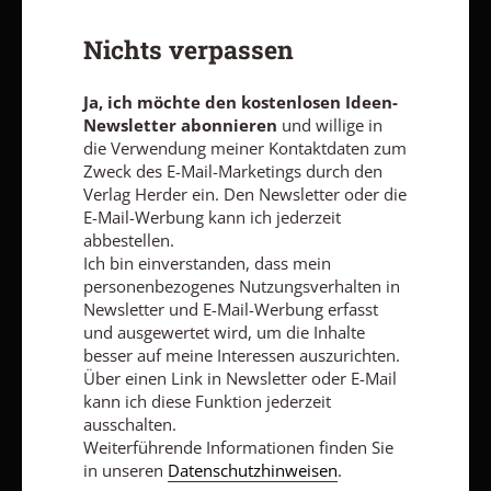
Ideenwerkstatt
Nichts verpassen
Ja, ich möchte den kostenlosen Ideen-Newsletter
abonnieren
und willige in die Verwendung meiner Kontaktdaten
zum Zweck des E-Mail-Marketings durch den Verlag Herder ein.
Ja, ich möchte den kostenlosen Ideen-
Den Newsletter oder die E-Mail-Werbung kann ich jederzeit
Newsletter abonnieren
und willige in
abbestellen.
die Verwendung meiner Kontaktdaten zum
Ich bin einverstanden, dass mein personenbezogenes
Zweck des E-Mail-Marketings durch den
Nutzungsverhalten in Newsletter und E-Mail-Werbung erfasst
Verlag Herder ein. Den Newsletter oder die
und ausgewertet wird, um die Inhalte besser auf meine
E-Mail-Werbung kann ich jederzeit
Interessen auszurichten. Über einen Link in Newsletter oder E-
abbestellen.
Mail kann ich diese Funktion jederzeit ausschalten.
Weiterführende Informationen finden Sie in unseren
Ich bin einverstanden, dass mein
Datenschutzhinweisen
.
personenbezogenes Nutzungsverhalten in
Newsletter und E-Mail-Werbung erfasst
E-MAIL
und ausgewertet wird, um die Inhalte
besser auf meine Interessen auszurichten.
Über einen Link in Newsletter oder E-Mail
kann ich diese Funktion jederzeit
ausschalten.
Jetzt anmelden
Weiterführende Informationen finden Sie
in unseren
Datenschutzhinweisen
.