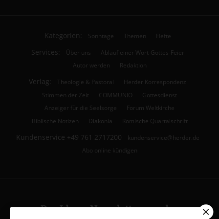
Kategorien:
Sonntage
Themen
Hefte
Services:
Über uns
Ablauf einer Wort-Gottes-Feier
Autor werden
Redaktion
Verlag:
Theologie & Pastoral
Herder Korrespondenz
Stimmen der Zeit
COMMUNIO
Gottesdienst
Anzeiger für die Seelsorge
Forum Weltkirche
Biblische Notizen
Diakonia
Römische Quartalschrift
Kundenservice
+49 761 2717200
kundenservice@herder.de
Abo online kündigen
Der Ideen-Newsletter aus der