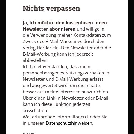
zum Zweck des E-Mail-Marketings durch den Verlag Herder ein.
Nichts verpassen
Den Newsletter oder die E-Mail-Werbung kann ich jederzeit
abbestellen.
Ich bin einverstanden, dass mein personenbezogenes
Ja, ich möchte den kostenlosen Ideen-
Nutzungsverhalten in Newsletter und E-Mail-Werbung erfasst
Newsletter abonnieren
und willige in
und ausgewertet wird, um die Inhalte besser auf meine
die Verwendung meiner Kontaktdaten zum
Interessen auszurichten. Über einen Link in Newsletter oder E-
Zweck des E-Mail-Marketings durch den
Mail kann ich diese Funktion jederzeit ausschalten.
Verlag Herder ein. Den Newsletter oder die
Weiterführende Informationen finden Sie in unseren
E-Mail-Werbung kann ich jederzeit
Datenschutzhinweisen
.
abbestellen.
E-MAIL
Ich bin einverstanden, dass mein
personenbezogenes Nutzungsverhalten in
Newsletter und E-Mail-Werbung erfasst
und ausgewertet wird, um die Inhalte
besser auf meine Interessen auszurichten.
Jetzt anmelden
Über einen Link in Newsletter oder E-Mail
kann ich diese Funktion jederzeit
ausschalten.
Weiterführende Informationen finden Sie
in unseren
Datenschutzhinweisen
.
E-MAIL