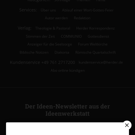
Services:
Über uns
Ablauf einer Wort-Gottes-Feier
Autor werden
Redaktion
Verlag:
Theologie & Pastoral
Herder Korrespondenz
Stimmen der Zeit
COMMUNIO
Gottesdienst
Anzeiger für die Seelsorge
Forum Weltkirche
Biblische Notizen
Diakonia
Römische Quartalschrift
Kundenservice
+49 761 2717200
kundenservice@herder.de
Abo online kündigen
Der Ideen-Newsletter aus der
Ideenwerkstatt
Ja, ich möchte den kostenlosen Ideen-Newsletter
abonnieren
und willige in die Verwendung meiner Kontaktdaten