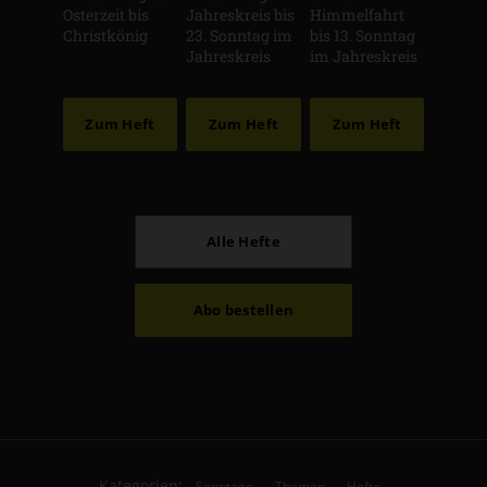
Osterzeit bis
Jahreskreis bis
Himmelfahrt
Christkönig
23. Sonntag im
bis 13. Sonntag
Jahreskreis
im Jahreskreis
Zum Heft
Zum Heft
Zum Heft
Alle Hefte
Abo bestellen
Kategorien:
Sonntage
Themen
Hefte