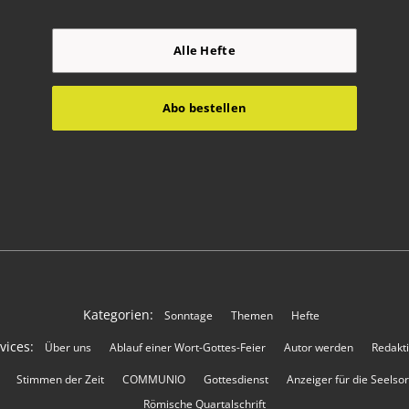
Alle Hefte
Abo bestellen
Kategorien:
Sonntage
Themen
Hefte
vices:
Über uns
Ablauf einer Wort-Gottes-Feier
Autor werden
Redakt
Stimmen der Zeit
COMMUNIO
Gottesdienst
Anzeiger für die Seelso
Römische Quartalschrift