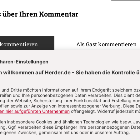
s über Ihren Kommentar
 kommentieren
Als Gast kommentieren
L
*
T
*
Passwort vergessen?
Angemeldet
Anme