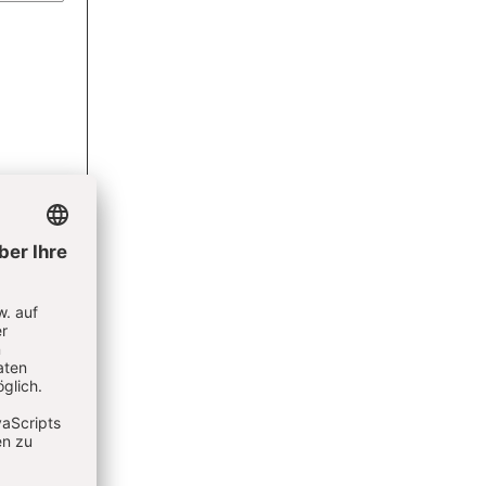
 bleiben
lden