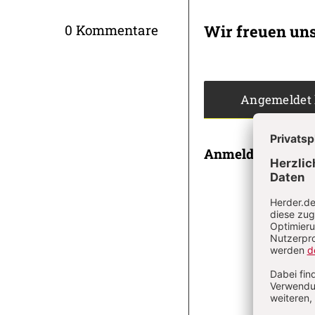
Artikel-
Infos
Wir freuen un
0 Kommentare
Angemeldet
Anmeldung
E-MAI
PASSWOR