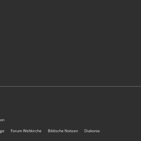
ion
rge
Forum Weltkirche
Biblische Notizen
Diakonia