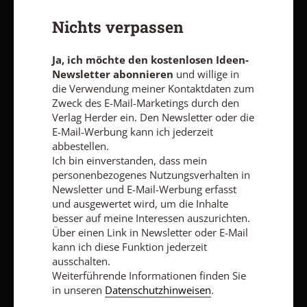
Ja, ich möchte den kostenlosen Ideen-Newsletter
Nichts verpassen
abonnieren
und willige in die Verwendung meiner Kontaktdaten
zum Zweck des E-Mail-Marketings durch den Verlag Herder ein.
Den Newsletter oder die E-Mail-Werbung kann ich jederzeit
Ja, ich möchte den kostenlosen Ideen-
abbestellen.
Newsletter abonnieren
und willige in
Ich bin einverstanden, dass mein personenbezogenes
die Verwendung meiner Kontaktdaten zum
Nutzungsverhalten in Newsletter und E-Mail-Werbung erfasst
Zweck des E-Mail-Marketings durch den
und ausgewertet wird, um die Inhalte besser auf meine
Verlag Herder ein. Den Newsletter oder die
Interessen auszurichten. Über einen Link in Newsletter oder E-
E-Mail-Werbung kann ich jederzeit
Mail kann ich diese Funktion jederzeit ausschalten.
abbestellen.
Weiterführende Informationen finden Sie in unseren
Datenschutzhinweisen
.
Ich bin einverstanden, dass mein
personenbezogenes Nutzungsverhalten in
E-MAIL
Newsletter und E-Mail-Werbung erfasst
und ausgewertet wird, um die Inhalte
besser auf meine Interessen auszurichten.
Über einen Link in Newsletter oder E-Mail
kann ich diese Funktion jederzeit
Jetzt anmelden
ausschalten.
Weiterführende Informationen finden Sie
in unseren
Datenschutzhinweisen
.