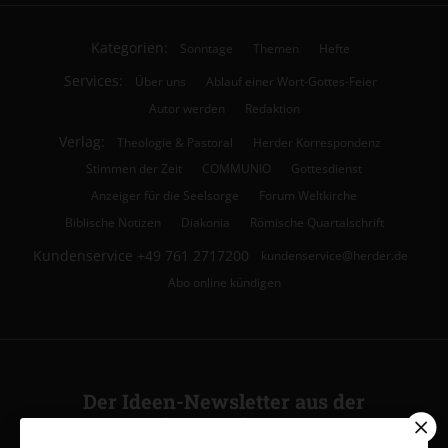
Kategorien:
Sonntage
Themen
Hefte
Services:
Über uns
Ablauf einer Wort-Gottes-Feier
Autor werden
Redaktion
Verlag:
Theologie & Pastoral
Herder Korrespondenz
Stimmen der Zeit
COMMUNIO
Gottesdienst
Anzeiger für die Seelsorge
Forum Weltkirche
Biblische Notizen
Diakonia
Römische Quartalschrift
Kundenservice
+49 761 2717200
kundenservice@herder.de
Abo online kündigen
Der Ideen-Newsletter aus der
Ideenwerkstatt