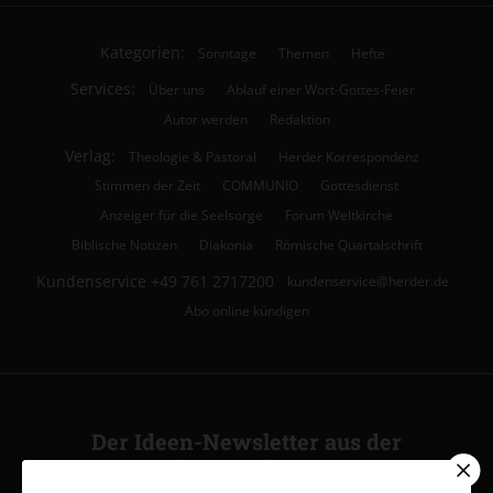
Kategorien:
Sonntage
Themen
Hefte
Services:
Über uns
Ablauf einer Wort-Gottes-Feier
Autor werden
Redaktion
Verlag:
Theologie & Pastoral
Herder Korrespondenz
Stimmen der Zeit
COMMUNIO
Gottesdienst
Anzeiger für die Seelsorge
Forum Weltkirche
Biblische Notizen
Diakonia
Römische Quartalschrift
Kundenservice
+49 761 2717200
kundenservice@herder.de
Abo online kündigen
Der Ideen-Newsletter aus der
Ideenwerkstatt