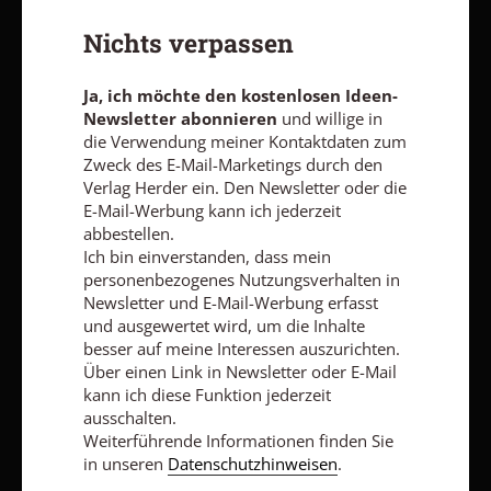
Ja, ich möchte den kostenlosen Ideen-Newsletter
Nichts verpassen
abonnieren
und willige in die Verwendung meiner Kontaktdaten
zum Zweck des E-Mail-Marketings durch den Verlag Herder ein.
Den Newsletter oder die E-Mail-Werbung kann ich jederzeit
Ja, ich möchte den kostenlosen Ideen-
abbestellen.
Newsletter abonnieren
und willige in
Ich bin einverstanden, dass mein personenbezogenes
die Verwendung meiner Kontaktdaten zum
Nutzungsverhalten in Newsletter und E-Mail-Werbung erfasst
Zweck des E-Mail-Marketings durch den
und ausgewertet wird, um die Inhalte besser auf meine
Verlag Herder ein. Den Newsletter oder die
Interessen auszurichten. Über einen Link in Newsletter oder E-
E-Mail-Werbung kann ich jederzeit
Mail kann ich diese Funktion jederzeit ausschalten.
abbestellen.
Weiterführende Informationen finden Sie in unseren
Datenschutzhinweisen
.
Ich bin einverstanden, dass mein
personenbezogenes Nutzungsverhalten in
E-MAIL
Newsletter und E-Mail-Werbung erfasst
und ausgewertet wird, um die Inhalte
besser auf meine Interessen auszurichten.
Über einen Link in Newsletter oder E-Mail
kann ich diese Funktion jederzeit
Jetzt anmelden
ausschalten.
Weiterführende Informationen finden Sie
in unseren
Datenschutzhinweisen
.