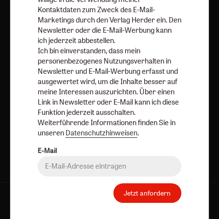
meine Interessen auszurichten. Über einen Link in
Kontaktdaten zum Zweck des E-Mail-
Marketings durch den Verlag Herder ein. Den
Newsletter oder E-Mail kann ich diese Funktion jederzeit
Newsletter oder die E-Mail-Werbung kann
ausschalten.
ich jederzeit abbestellen.
Weiterführende Informationen finden Sie in unseren
Ich bin einverstanden, dass mein
Datenschutzhinweisen
.
personenbezogenes Nutzungsverhalten in
Newsletter und E-Mail-Werbung erfasst und
E-Mail
ausgewertet wird, um die Inhalte besser auf
meine Interessen auszurichten. Über einen
Link in Newsletter oder E-Mail kann ich diese
Funktion jederzeit ausschalten.
Jetzt anmelden
Weiterführende Informationen finden Sie in
unseren
Datenschutzhinweisen
.
E-Mail
Jetzt anfordern
AGB und Widerrufsbelehrung
Datenschutz
Barrierefreiheit
Impressum