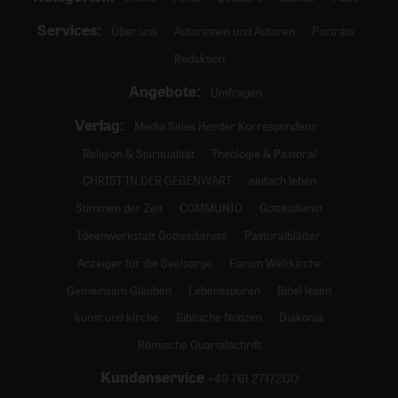
Services:
Über uns
Autorinnen und Autoren
Porträts
Redaktion
Angebote:
Umfragen
Verlag:
Media Sales Herder Korrespondenz
Religion & Spiritualität
Theologie & Pastoral
CHRIST IN DER GEGENWART
einfach leben
Stimmen der Zeit
COMMUNIO
Gottesdienst
Ideenwerkstatt Gottesdienste
Pastoralblätter
Anzeiger für die Seelsorge
Forum Weltkirche
Gemeinsam Glauben
Lebensspuren
Bibel lesen
kunst und kirche
Biblische Notizen
Diakonia
Römische Quartalschrift
Kundenservice
+49 761 2717200