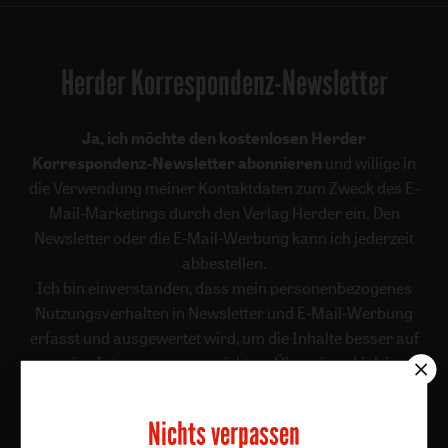
Herder Korrespondenz-Newsletter
Ja, ich möchte den kostenlosen Herder
Korrespondenz-Newsletter abonnieren
und willige in
die Verwendung meiner Kontaktdaten zum Zweck des E-
Mail-Marketings durch den Verlag Herder ein. Den
Newsletter oder die E-Mail-Werbung kann ich jederzeit
abbestellen.
Ich bin einverstanden, dass mein personenbezogenes
Nutzungsverhalten in Newsletter und E-Mail-Werbung
erfasst und ausgewertet wird, um die Inhalte besser auf
meine Interessen auszurichten. Über einen Link in
Newsletter oder E-Mail kann ich diese Funktion jederzeit
ausschalten.
Nichts verpassen
Weiterführende Informationen finden Sie in unseren