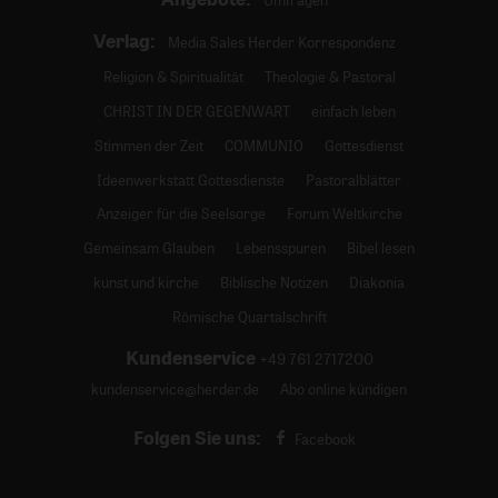
Umfragen
Verlag:
Media Sales Herder Korrespondenz
Religion & Spiritualität
Theologie & Pastoral
CHRIST IN DER GEGENWART
einfach leben
Stimmen der Zeit
COMMUNIO
Gottesdienst
Ideenwerkstatt Gottesdienste
Pastoralblätter
Anzeiger für die Seelsorge
Forum Weltkirche
Gemeinsam Glauben
Lebensspuren
Bibel lesen
kunst und kirche
Biblische Notizen
Diakonia
Römische Quartalschrift
Kundenservice
+49 761 2717200
kundenservice@herder.de
Abo online kündigen
Folgen Sie uns:
Facebook