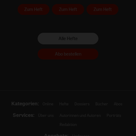
Zum Heft
Zum Heft
Zum Heft
Alle Hefte
Abo bestellen
Kategorien:
Online
Hefte
Dossiers
Bücher
Abos
Services:
Über uns
Autorinnen und Autoren
Porträts
Redaktion
Angebote: