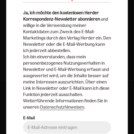
Datenschutzhinweisen
.
Ja, ich möchte den kostenlosen Herder
E-Mail
Korrespondenz-Newsletter abonnieren
und
willige in die Verwendung meiner
Kontaktdaten zum Zweck des E-Mail-
Marketings durch den Verlag Herder ein. Den
Jetzt anmelden
Newsletter oder die E-Mail-Werbung kann
ich jederzeit abbestellen.
Ich bin einverstanden, dass mein
personenbezogenes Nutzungsverhalten in
Newsletter und E-Mail-Werbung erfasst und
ausgewertet wird, um die Inhalte besser auf
meine Interessen auszurichten. Über einen
Link in Newsletter oder E-Mail kann ich diese
AGB und Widerrufsbelehrung
Datenschutz
Funktion jederzeit ausschalten.
Weiterführende Informationen finden Sie in
Barrierefreiheit
Impressum
unseren
Datenschutzhinweisen
.
E-Mail
Vertrag widerrufen
Abo online kündigen