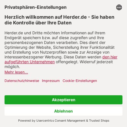
In diesem Sinne bildete die Wallfahrt zum Heiligen
Rock einen Protest gegen den flachen
Rationalismus der populären Aufklärung. Görres’
Geschichtstheologie brachte den Heiligen Rock mit
der Destabilisierung der mittelalterlichen
universitas christiana
und mit dem religiösen und
politischen Protestantismus als dem Prinzip der
Revolution zusammen. Die „Einheit“ des nahtlosen
Rockes und der vermeintlich korporative Vollzug
der Wallfahrt sollten diese
universitas
als
Kircheneinheit, aber auch als Einheit des Volkes
zugleich darstellen und herstellen.
Der vorurteilsbeladene Mystiker
Die Geschichte des Ultramontanismus ist