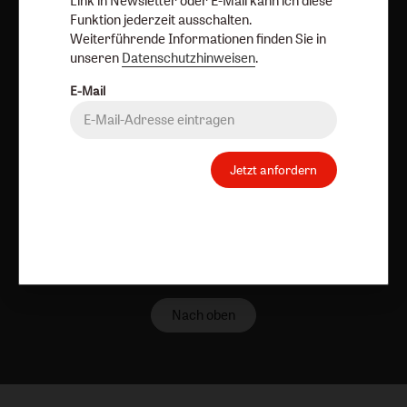
Link in Newsletter oder E-Mail kann ich diese
Funktion jederzeit ausschalten.
AGB und Widerrufsbelehrung
Datenschutz
Weiterführende Informationen finden Sie in
Barrierefreiheit
Impressum
unseren
Datenschutzhinweisen
.
E-Mail
Vertrag widerrufen
Abo online kündigen
Jetzt anfordern
Nach oben