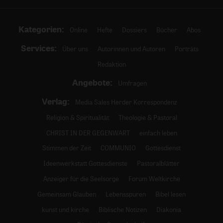
Kategorien:
Online
Hefte
Dossiers
Bücher
Abos
Services:
Über uns
Autorinnen und Autoren
Porträts
Redaktion
Angebote:
Umfragen
Verlag:
Media Sales Herder Korrespondenz
Religion & Spiritualität
Theologie & Pastoral
CHRIST IN DER GEGENWART
einfach leben
Stimmen der Zeit
COMMUNIO
Gottesdienst
Ideenwerkstatt Gottesdienste
Pastoralblätter
Anzeiger für die Seelsorge
Forum Weltkirche
Gemeinsam Glauben
Lebensspuren
Bibel lesen
kunst und kirche
Biblische Notizen
Diakonia