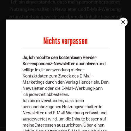
Ich bin einverstanden, dass mein personenbezogenes
Nutzungsverhalten in Newsletter und E-Mail-Werbung
erfasst und ausgewertet wird, um die Inhalte besser auf
meine Interessen auszurichten. Über einen Link in
Newsletter oder E-Mail kann ich diese Funktion jederzeit
ausschalten.
Nichts verpassen
Weiterführende Informationen finden Sie in unseren
Datenschutzhinweisen
.
Ja, ich möchte den kostenlosen Herder
Korrespondenz-Newsletter abonnieren
und
E-Mail
willige in die Verwendung meiner
Kontaktdaten zum Zweck des E-Mail-
Marketings durch den Verlag Herder ein. Den
Newsletter oder die E-Mail-Werbung kann
Jetzt anmelden
ich jederzeit abbestellen.
Ich bin einverstanden, dass mein
personenbezogenes Nutzungsverhalten in
Newsletter und E-Mail-Werbung erfasst und
ausgewertet wird, um die Inhalte besser auf
meine Interessen auszurichten. Über einen