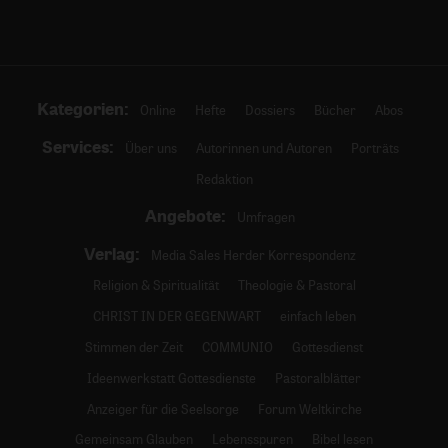
Kategorien:
Online
Hefte
Dossiers
Bücher
Abos
Services:
Über uns
Autorinnen und Autoren
Porträts
Redaktion
Angebote:
Umfragen
Verlag:
Media Sales Herder Korrespondenz
Religion & Spiritualität
Theologie & Pastoral
CHRIST IN DER GEGENWART
einfach leben
Stimmen der Zeit
COMMUNIO
Gottesdienst
Ideenwerkstatt Gottesdienste
Pastoralblätter
Anzeiger für die Seelsorge
Forum Weltkirche
Gemeinsam Glauben
Lebensspuren
Bibel lesen