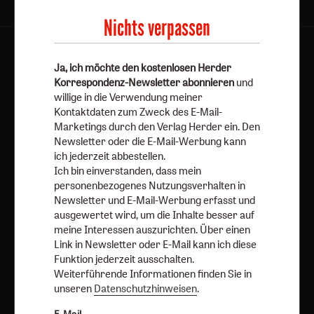
Nichts verpassen
AGB und Widerrufsbelehrung
Datenschutz
Ja, ich möchte den kostenlosen Herder
Barrierefreiheit
Impressum
Korrespondenz-Newsletter abonnieren
und
willige in die Verwendung meiner
Kontaktdaten zum Zweck des E-Mail-
Vertrag widerrufen
Abo online kündigen
Marketings durch den Verlag Herder ein. Den
Newsletter oder die E-Mail-Werbung kann
ich jederzeit abbestellen.
Ich bin einverstanden, dass mein
personenbezogenes Nutzungsverhalten in
Newsletter und E-Mail-Werbung erfasst und
ausgewertet wird, um die Inhalte besser auf
meine Interessen auszurichten. Über einen
Link in Newsletter oder E-Mail kann ich diese
Funktion jederzeit ausschalten.
Weiterführende Informationen finden Sie in
Nach oben
unseren
Datenschutzhinweisen
.
E-Mail