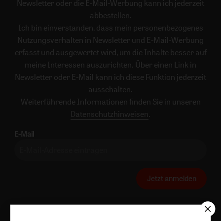
Newsletter oder die E-Mail-Werbung kann ich jederzeit
abbestellen.
Ich bin einverstanden, dass mein personenbezogenes
Nutzungsverhalten in Newsletter und E-Mail-Werbung
erfasst und ausgewertet wird, um die Inhalte besser auf
meine Interessen auszurichten. Über einen Link in
Newsletter oder E-Mail kann ich diese Funktion jederzeit
ausschalten.
Weiterführende Informationen finden Sie in unseren
Datenschutzhinweisen
.
E-Mail
Jetzt anmelden