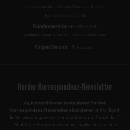
kunst und kirche
Biblische Notizen
Diakonia
Römische Quartalschrift
Kundenservice
+49 761 2717200
kundenservice@herder.de
Abo online kündigen
Folgen Sie uns:
Facebook
Herder Korrespondenz-Newsletter
Ja, ich möchte den kostenlosen Herder
Korrespondenz-Newsletter abonnieren
und willige in
die Verwendung meiner Kontaktdaten zum Zweck des E-
Mail-Marketings durch den Verlag Herder ein. Den