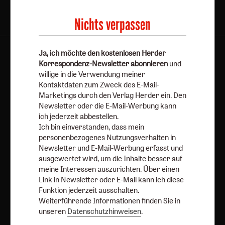
Nichts verpassen
Ja, ich möchte den kostenlosen Herder
AGB und Widerrufsbelehrung
Datenschutz
Korrespondenz-Newsletter abonnieren
und
Barrierefreiheit
Impressum
willige in die Verwendung meiner
Kontaktdaten zum Zweck des E-Mail-
Marketings durch den Verlag Herder ein. Den
Vertrag widerrufen
Abo online kündigen
Newsletter oder die E-Mail-Werbung kann
ich jederzeit abbestellen.
Ich bin einverstanden, dass mein
personenbezogenes Nutzungsverhalten in
Newsletter und E-Mail-Werbung erfasst und
ausgewertet wird, um die Inhalte besser auf
meine Interessen auszurichten. Über einen
Link in Newsletter oder E-Mail kann ich diese
Funktion jederzeit ausschalten.
Weiterführende Informationen finden Sie in
unseren
Datenschutzhinweisen
.
Nach oben