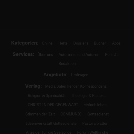
Kategorien:
Online
Hefte
Dossiers
Bücher
Abos
Services:
Über uns
Autorinnen und Autoren
Porträts
Redaktion
Angebote:
Umfragen
Verlag:
Media Sales Herder Korrespondenz
Religion & Spiritualität
Theologie & Pastoral
CHRIST IN DER GEGENWART
einfach leben
Stimmen der Zeit
COMMUNIO
Gottesdienst
Ideenwerkstatt Gottesdienste
Pastoralblätter
Anzeiger für die Seelsorge
Forum Weltkirche