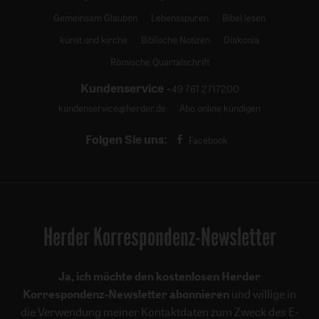
Gemeinsam Glauben
Lebensspuren
Bibel lesen
kunst und kirche
Biblische Notizen
Diakonia
Römische Quartalschrift
Kundenservice
+49 761 2717200
kundenservice@herder.de
Abo online kündigen
Folgen Sie uns:
Facebook
Herder Korrespondenz-Newsletter
Ja, ich möchte den kostenlosen Herder
Korrespondenz-Newsletter abonnieren
und willige in
die Verwendung meiner Kontaktdaten zum Zweck des E-