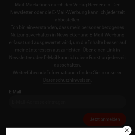
Mail-Marketings durch den Verlag Herder ein. Den
Newsletter oder die E-Mail-Werbung kann ich jederzeit
abbestellen.
Ich bin einverstanden, dass mein personenbezogenes
Nutzungsverhalten in Newsletter und E-Mail-Werbung
erfasst und ausgewertet wird, um die Inhalte besser auf
meine Interessen auszurichten. Über einen Link in
Newsletter oder E-Mail kann ich diese Funktion jederzeit
ausschalten.
Weiterführende Informationen finden Sie in unseren
Datenschutzhinweisen
.
E-Mail
Jetzt anmelden