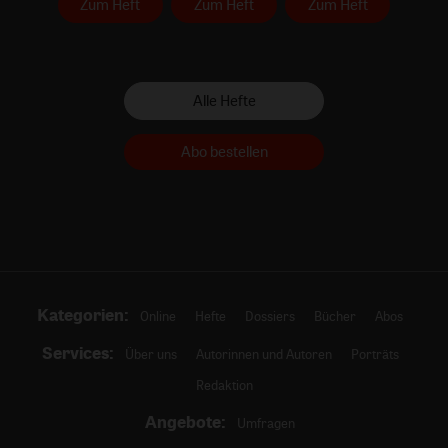
Zum Heft
Zum Heft
Zum Heft
Alle Hefte
Abo bestellen
Kategorien:
Online
Hefte
Dossiers
Bücher
Abos
Services:
Über uns
Autorinnen und Autoren
Porträts
Redaktion
Angebote:
Umfragen