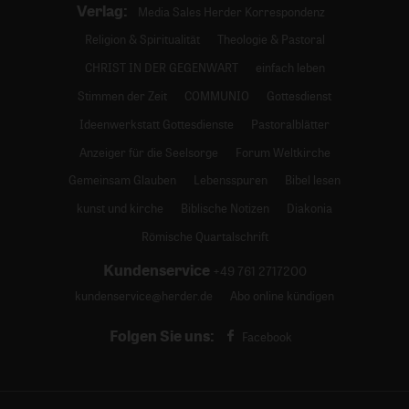
Verlag:
Media Sales Herder Korrespondenz
Religion & Spiritualität
Theologie & Pastoral
CHRIST IN DER GEGENWART
einfach leben
Stimmen der Zeit
COMMUNIO
Gottesdienst
Ideenwerkstatt Gottesdienste
Pastoralblätter
Anzeiger für die Seelsorge
Forum Weltkirche
Gemeinsam Glauben
Lebensspuren
Bibel lesen
kunst und kirche
Biblische Notizen
Diakonia
Römische Quartalschrift
Kundenservice
+49 761 2717200
kundenservice@herder.de
Abo online kündigen
Folgen Sie uns:
Facebook