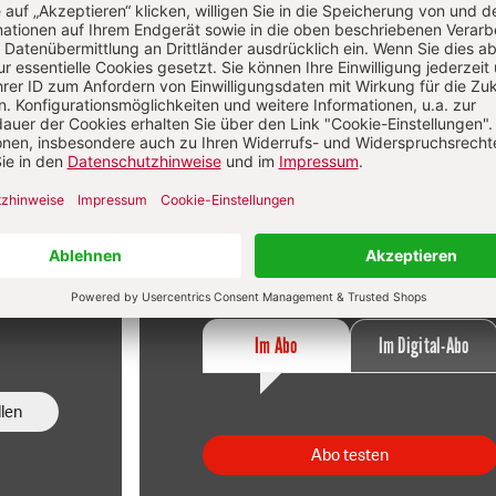
f
Im Abo
sen
Ihr Plus: Zugriff auch auf alle anderen
atei.
Artikel im Abo-Bereich
t
2 Hefte + 2 Hefte digital 0,00 €
120,40 € für 7 Ausgaben pro Halbjahr +
danach
Digitalzugang
St
inkl. MwSt., zzgl. 9,10 € Versand (D)
Im Abo
Im Digital-Abo
len
Abo testen