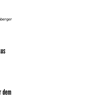
nberger
Aus
r dem