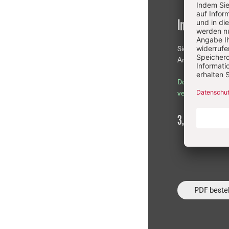
Im Einzelkau
Sie erhalten die
Artikel als PDF-D
Download sofor
verfügbar
3,90 €
inkl. Mw
PDF bestel