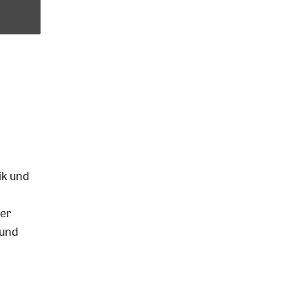
ik und
der
 und