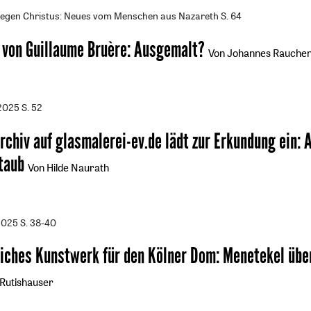
gegen Christus: Neues vom Menschen aus Nazareth
S. 64
 von Guillaume Bruère
:
Ausgemalt?
Von Johannes Rauche
/2025
S. 52
chiv auf glasmalerei-ev.de lädt zur Erkundung ein
:
taub
Von Hilde Naurath
2025
S. 38-40
tliches Kunstwerk für den Kölner Dom
:
Menetekel übe
 Rutishauser