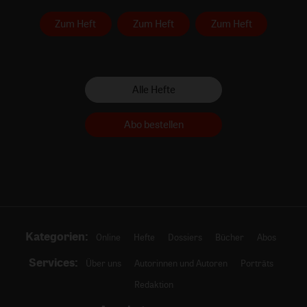
Zum Heft
Zum Heft
Zum Heft
Alle Hefte
Abo bestellen
Kategorien:
Online
Hefte
Dossiers
Bücher
Abos
Services:
Über uns
Autorinnen und Autoren
Porträts
Redaktion