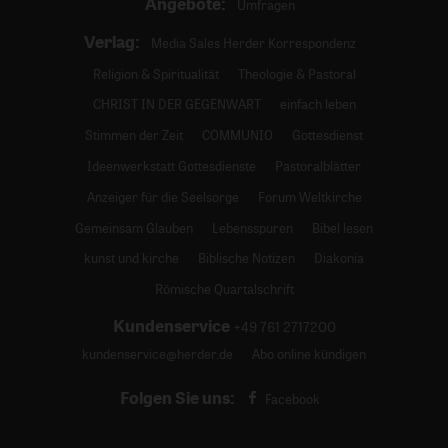
Angebote:
Umfragen
Verlag:
Media Sales Herder Korrespondenz
Religion & Spiritualität
Theologie & Pastoral
CHRIST IN DER GEGENWART
einfach leben
Stimmen der Zeit
COMMUNIO
Gottesdienst
Ideenwerkstatt Gottesdienste
Pastoralblätter
Anzeiger für die Seelsorge
Forum Weltkirche
Gemeinsam Glauben
Lebensspuren
Bibel lesen
kunst und kirche
Biblische Notizen
Diakonia
Römische Quartalschrift
Kundenservice
+49 761 2717200
kundenservice@herder.de
Abo online kündigen
Folgen Sie uns:
Facebook