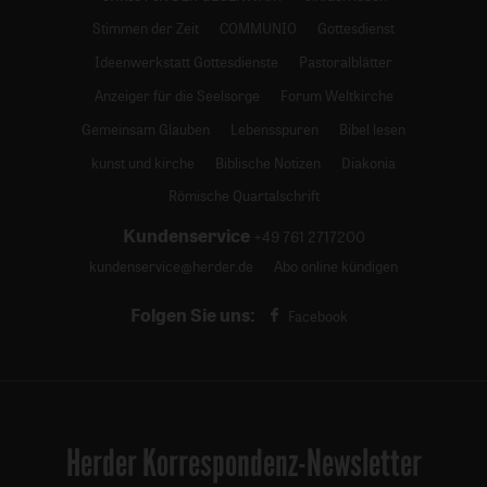
Stimmen der Zeit
COMMUNIO
Gottesdienst
Ideenwerkstatt Gottesdienste
Pastoralblätter
Anzeiger für die Seelsorge
Forum Weltkirche
Gemeinsam Glauben
Lebensspuren
Bibel lesen
kunst und kirche
Biblische Notizen
Diakonia
Römische Quartalschrift
Kundenservice
+49 761 2717200
kundenservice@herder.de
Abo online kündigen
Folgen Sie uns:
Facebook
Herder Korrespondenz-Newsletter