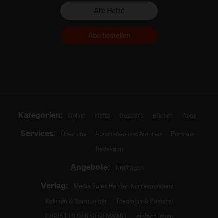
Alle Hefte
Abo bestellen
Kategorien:
Online
Hefte
Dossiers
Bücher
Abos
Services:
Über uns
Autorinnen und Autoren
Porträts
Redaktion
Angebote:
Umfragen
Verlag:
Media Sales Herder Korrespondenz
Religion & Spiritualität
Theologie & Pastoral
CHRIST IN DER GEGENWART
einfach leben