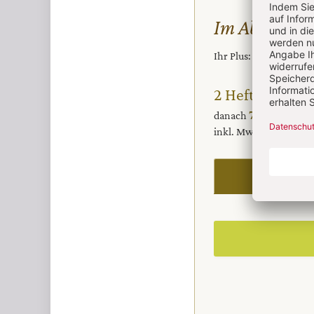
Im Abo
Ihr Plus: Zugriff auch
2 Hefte + 2 Hef
70,80 € für
danach
inkl. MwSt., zzgl. 13,
I