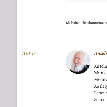
Sie haben ein Abonnemen
Überschrift
Autor
Ansel
Artikel-
Anselm
Infos
Münste
Medita
Ausleg
Lebens
Sein e