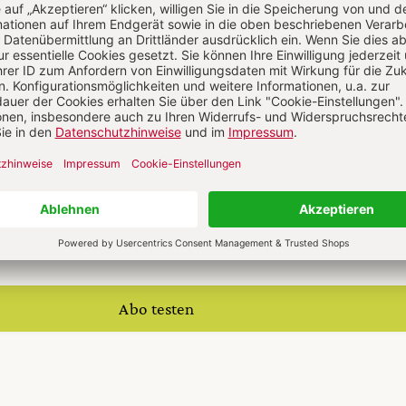
 auf alle anderen Artikel im Abo-Bereich
te digital 0,00 €
 12 Ausgaben pro Jahr + Digitalzugang
20 € Versand (D)
M ABO
IM DIGITAL-ABO
Abo testen