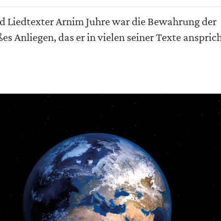
nd Liedtexter Arnim Juhre war die Bewahrung der
es Anliegen, das er in vielen seiner Texte ansprich