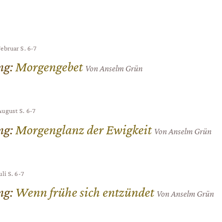
Februar
S. 6-7
ng
:
Morgengebet
Von Anselm Grün
 August
S. 6-7
ng
:
Morgenglanz der Ewigkeit
Von Anselm Grün
uli
S. 6-7
ng
:
Wenn frühe sich entzündet
Von Anselm Grün