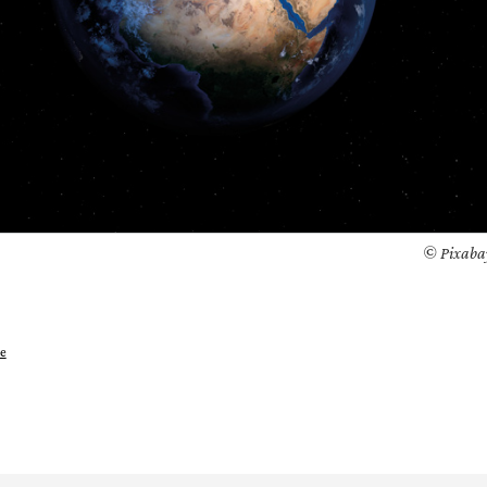
© Pixaba
e