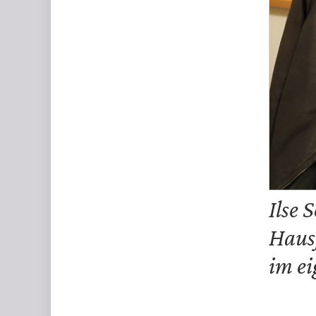
Ilse 
Hausf
im ei