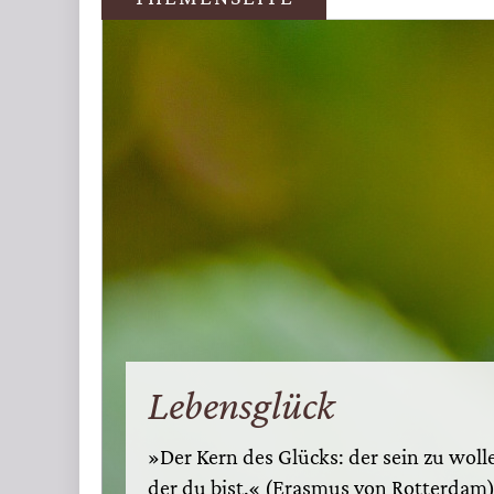
Infos
Lebensglück
»Der Kern des Glücks: der sein zu woll
der du bist.« (Erasmus von Rotterdam