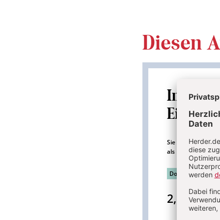
Diesen Ar
Im
Einzelk
Sie erhalten diesen
als PDF-Datei.
Download sofort 
2,95 €
inkl. 