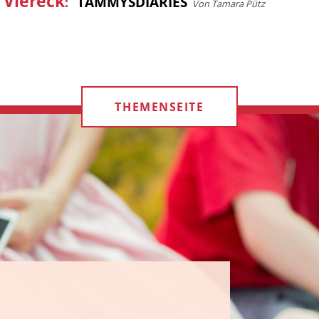
 Viereck
:
TAMMYSDIARIES
Von Tamara Pütz
THEMENSEITE