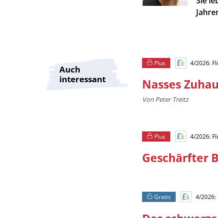
Sie le
Infos
Jahre
Plus
4/2026: F
Auch
interessant
Nasses Zuha
Von Peter Treitz
Plus
4/2026: F
Geschärfter B
Gratis
4/2026: