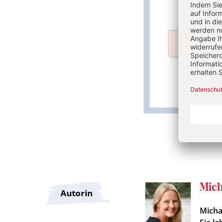
PDF best
Überschrift
Mich
Autorin
Artikel-
Micha