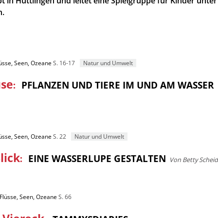
bt in Hüttlingen und leitet eine Spielgruppe für Kinder unter
n.
lüsse, Seen, Ozeane
S. 16-17
Natur und Umwelt
use
:
PFLANZEN UND TIERE IM UND AM WASSER
lüsse, Seen, Ozeane
S. 22
Natur und Umwelt
lick
:
EINE WASSERLUPE GESTALTEN
Von Betty Scheid
 Flüsse, Seen, Ozeane
S. 66