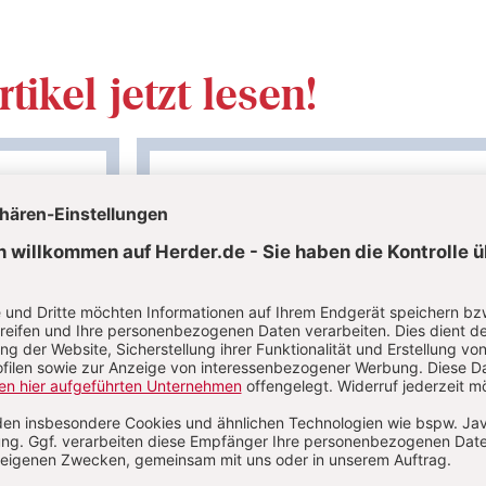
tikel jetzt lesen!
Im Abo
auf
Ihr Plus: Zugriff auch auf alle anderen Artikel i
Abo-Bereich
 Artikel
1 Heft + 1 Heft digital 0,00 €
86,80 € für 6 Ausgaben pro Jah
danach
verfügbar
+ Digitalzugang
inkl. MwSt., zzgl. 10,80 € Versand (D)
MwSt