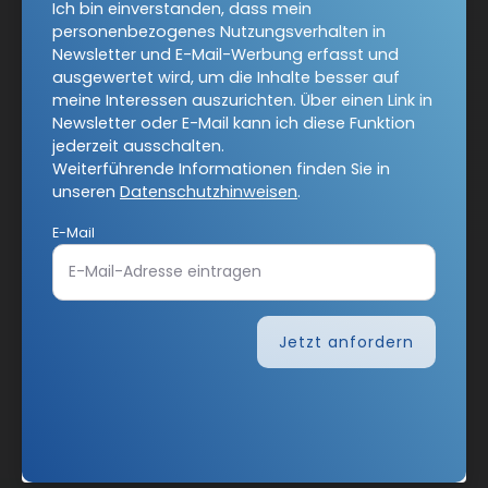
Werbung kann ich jederzeit abbestellen.
Ich bin einverstanden, dass mein
Ich bin einverstanden, dass mein personenbezogenes
personenbezogenes Nutzungsverhalten in
Nutzungsverhalten in Newsletter und E-Mail-Werbung
Newsletter und E-Mail-Werbung erfasst und
erfasst und ausgewertet wird, um die Inhalte besser auf
ausgewertet wird, um die Inhalte besser auf
meine Interessen auszurichten. Über einen Link in
meine Interessen auszurichten. Über einen Link in
Newsletter oder E-Mail kann ich diese Funktion
Newsletter oder E-Mail kann ich diese Funktion jederzeit
jederzeit ausschalten.
ausschalten.
Weiterführende Informationen finden Sie in
Weiterführende Informationen finden Sie in unseren
unseren
Datenschutzhinweisen
.
Datenschutzhinweisen
.
E-Mail
E-Mail
Jetzt anfordern
Jetzt anmelden