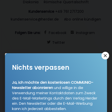
Diakonia
Römische Quartalschrift
Kundenservice
+49 761 2717200
kundenservice@herder.de
Abo online kündigen
Folgen Sie uns:
Facebook
Instagram
Twitter
Nichts verpassen
COMMUNIO-Newsletter
Ja, ich möchte den kostenlosen COMMUNIO-
Newsletter abonnieren
und willige in die
Ja, ich möchte den kostenlosen COMMUNIO-Newsletter
Verwendung meiner Kontaktdaten zum Zweck
abonnieren
und willige in die Verwendung meiner
des E-Mail-Marketings durch den Verlag Herder
Kontaktdaten zum Zweck des E-Mail-Marketings durch
ein. Den Newsletter oder die E-Mail-Werbung
den Verlag Herder ein. Den Newsletter oder die E-Mail-
kann ich jederzeit abbestellen.